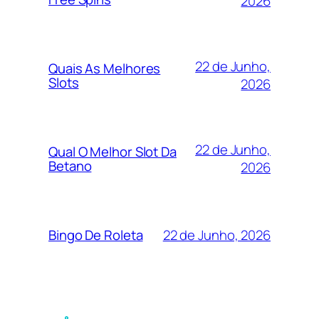
2026
22 de Junho,
Quais As Melhores
Slots
2026
22 de Junho,
Qual O Melhor Slot Da
Betano
2026
22 de Junho, 2026
Bingo De Roleta