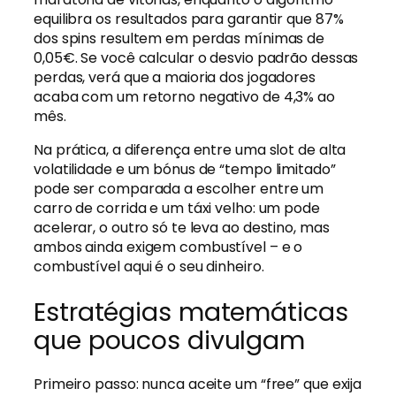
equilibra os resultados para garantir que 87%
dos spins resultem em perdas mínimas de
0,05€. Se você calcular o desvio padrão dessas
perdas, verá que a maioria dos jogadores
acaba com um retorno negativo de 4,3% ao
mês.
Na prática, a diferença entre uma slot de alta
volatilidade e um bónus de “tempo limitado”
pode ser comparada a escolher entre um
carro de corrida e um táxi velho: um pode
acelerar, o outro só te leva ao destino, mas
ambos ainda exigem combustível – e o
combustível aqui é o seu dinheiro.
Estratégias matemáticas
que poucos divulgam
Primeiro passo: nunca aceite um “free” que exija