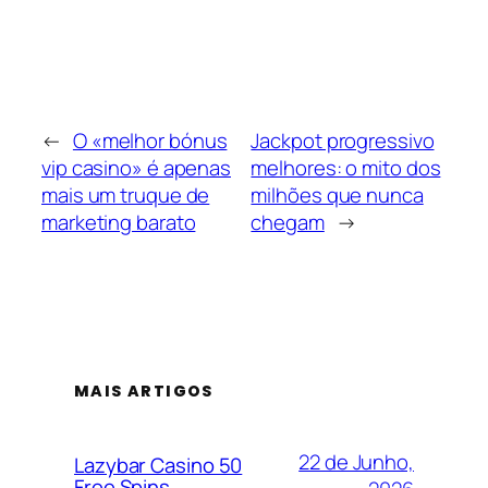
←
O «melhor bónus
Jackpot progressivo
vip casino» é apenas
melhores: o mito dos
mais um truque de
milhões que nunca
marketing barato
chegam
→
MAIS ARTIGOS
22 de Junho,
Lazybar Casino 50
Free Spins