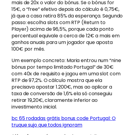
mais de 20x o valor do bónus. Se o bónus for
15€, o “free” efetivo depois do cálculo é 0,75€,
já que a casa retira 85% da esperança. Segundo
passo: escolha slots com RTP (Return to
Player) acima de 96,5%, porque cada ponto
percentual equivale a cerca de 12€ a mais em
ganhos anuais para um jogador que aposta
100€ por mês.
Um exemplo concreto: Maria entrou num “nine
bónus por tempo limitado Portugal” de 30€
com 40x de requisito e jogou em uma slot com
RTP de 97,2%. O cálculo mostra que ela
precisava apostar 1.200€, mas ao aplicar a
taxa de conversão de 1,6% ela só conseguiu
retirar 19,20€, claramente inferior ao
investimento inicial.
bc 65 rodadas grátis bonus code Portugal: O
truque sujo que todos ignoram