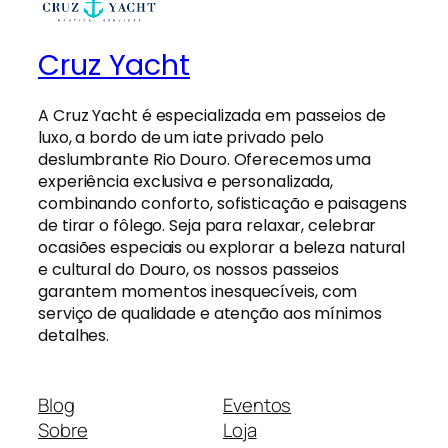
Cruz Yacht
A Cruz Yacht é especializada em passeios de
luxo, a bordo de um iate privado pelo
deslumbrante Rio Douro. Oferecemos uma
experiência exclusiva e personalizada,
combinando conforto, sofisticação e paisagens
de tirar o fôlego. Seja para relaxar, celebrar
ocasiões especiais ou explorar a beleza natural
e cultural do Douro, os nossos passeios
garantem momentos inesquecíveis, com
serviço de qualidade e atenção aos mínimos
detalhes.
Blog
Eventos
Sobre
Loja