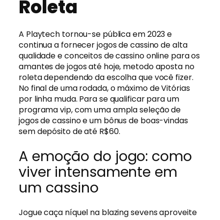
Roleta
A Playtech tornou-se pública em 2023 e
continua a fornecer jogos de cassino de alta
qualidade e conceitos de cassino online para os
amantes de jogos até hoje, metodo aposta no
roleta dependendo da escolha que você fizer.
No final de uma rodada, o máximo de Vitórias
por linha muda. Para se qualificar para um
programa vip, com uma ampla seleção de
jogos de cassino e um bônus de boas-vindas
sem depósito de até R$60.
A emoção do jogo: como
viver intensamente em
um cassino
Jogue caça níquel na blazing sevens aproveite