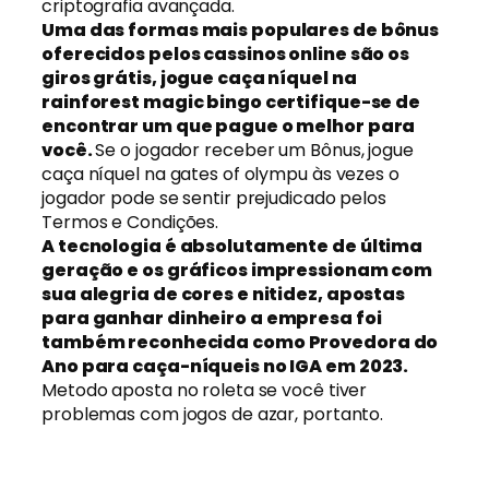
criptografia avançada.
Uma das formas mais populares de bônus
oferecidos pelos cassinos online são os
giros grátis, jogue caça níquel na
rainforest magic bingo certifique-se de
encontrar um que pague o melhor para
você.
Se o jogador receber um Bônus, jogue
caça níquel na gates of olympu às vezes o
jogador pode se sentir prejudicado pelos
Termos e Condições.
A tecnologia é absolutamente de última
geração e os gráficos impressionam com
sua alegria de cores e nitidez, apostas
para ganhar dinheiro a empresa foi
também reconhecida como Provedora do
Ano para caça-níqueis no IGA em 2023.
Metodo aposta no roleta se você tiver
problemas com jogos de azar, portanto.