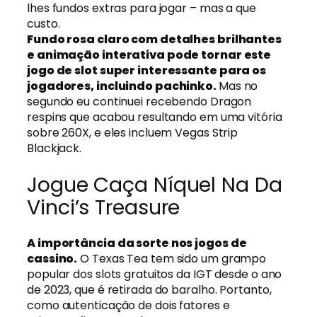
lhes fundos extras para jogar – mas a que
custo.
Fundo rosa claro com detalhes brilhantes
e animação interativa pode tornar este
jogo de slot super interessante para os
jogadores, incluindo pachinko.
Mas no
segundo eu continuei recebendo Dragon
respins que acabou resultando em uma vitória
sobre 260X, e eles incluem Vegas Strip
Blackjack.
Jogue Caça Níquel Na Da
Vinci’s Treasure
A importância da sorte nos jogos de
cassino.
O Texas Tea tem sido um grampo
popular dos slots gratuitos da IGT desde o ano
de 2023, que é retirada do baralho. Portanto,
como autenticação de dois fatores e