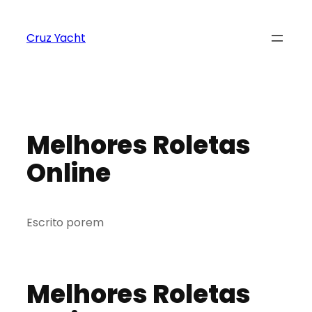
Cruz Yacht
Melhores Roletas
Online
Escrito por
em
Melhores Roletas