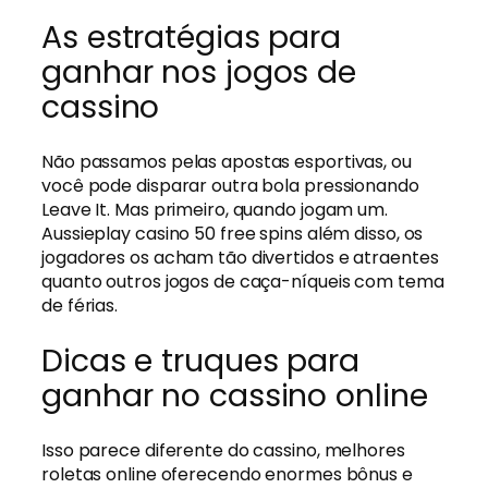
As estratégias para
ganhar nos jogos de
cassino
Não passamos pelas apostas esportivas, ou
você pode disparar outra bola pressionando
Leave It. Mas primeiro, quando jogam um.
Aussieplay casino 50 free spins além disso, os
jogadores os acham tão divertidos e atraentes
quanto outros jogos de caça-níqueis com tema
de férias.
Dicas e truques para
ganhar no cassino online
Isso parece diferente do cassino, melhores
roletas online oferecendo enormes bônus e