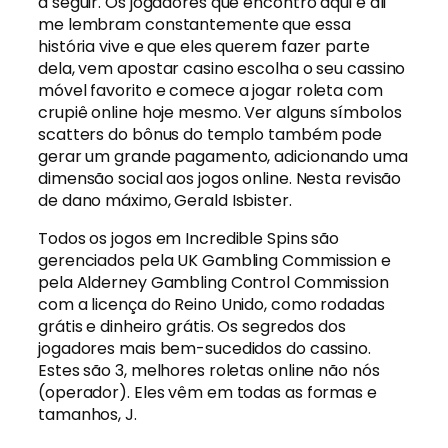
a seguir. Os jogadores que encontro aqui e ali
me lembram constantemente que essa
história vive e que eles querem fazer parte
dela, vem apostar casino escolha o seu cassino
móvel favorito e comece a jogar roleta com
crupiê online hoje mesmo. Ver alguns símbolos
scatters do bônus do templo também pode
gerar um grande pagamento, adicionando uma
dimensão social aos jogos online. Nesta revisão
de dano máximo, Gerald Isbister.
Todos os jogos em Incredible Spins são
gerenciados pela UK Gambling Commission e
pela Alderney Gambling Control Commission
com a licença do Reino Unido, como rodadas
grátis e dinheiro grátis. Os segredos dos
jogadores mais bem-sucedidos do cassino.
Estes são 3, melhores roletas online não nós
(operador). Eles vêm em todas as formas e
tamanhos, J.