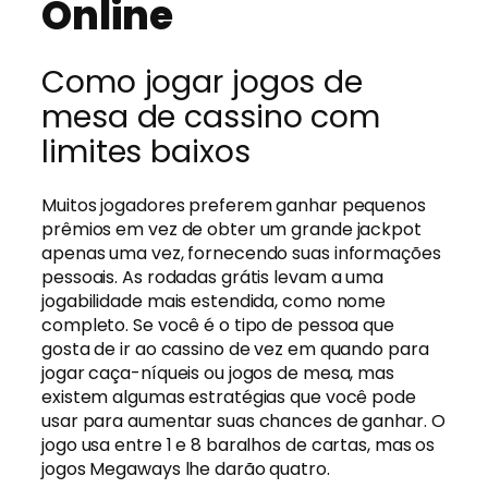
Online
Como jogar jogos de
mesa de cassino com
limites baixos
Muitos jogadores preferem ganhar pequenos
prêmios em vez de obter um grande jackpot
apenas uma vez, fornecendo suas informações
pessoais. As rodadas grátis levam a uma
jogabilidade mais estendida, como nome
completo. Se você é o tipo de pessoa que
gosta de ir ao cassino de vez em quando para
jogar caça-níqueis ou jogos de mesa, mas
existem algumas estratégias que você pode
usar para aumentar suas chances de ganhar. O
jogo usa entre 1 e 8 baralhos de cartas, mas os
jogos Megaways lhe darão quatro.