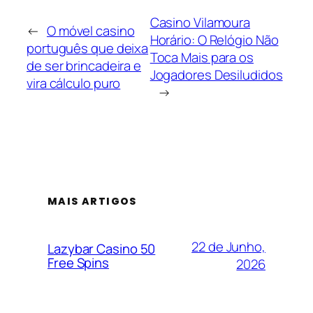
Casino Vilamoura
←
O móvel casino
Horário: O Relógio Não
português que deixa
Toca Mais para os
de ser brincadeira e
Jogadores Desiludidos
vira cálculo puro
→
MAIS ARTIGOS
22 de Junho,
Lazybar Casino 50
Free Spins
2026