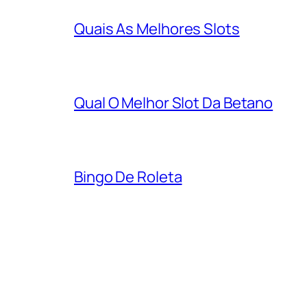
Quais As Melhores Slots
Qual O Melhor Slot Da Betano
Bingo De Roleta