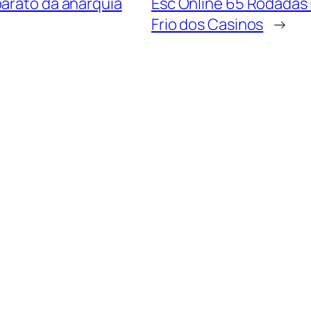
barato da anarquia
Esc Online 65 Rodadas 
Frio dos Casinos
→