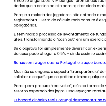
E não se engane: os “VIP lounges” prometidos são
dados que o casino coleta para ajustar ainda mais 
Porque a maioria dos jogadores não entende a ma
registradora. O erro de cálculo mais comum é esqu
obrigatórias.
E tem mais: o processo de levantamento de fundo
úteis, transformando o “cash out” em um exercíc
Se o objetivo for simplesmente diversificar, expe
da casa pode chegar a 0,5 % – ainda assim o casin
Bónus sem wager casino Portugal: o truque barat
Mas não se engane: a suposta “transparência” de 
solicitar o saque”, que na prática elimina qualquer
Para quem procura “real value”, a única forma de 
retorno esperado dos jogos. Essa equação rarefa
O bacará dinheiro real Portugal desmascara-se c