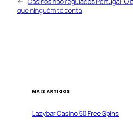
←
Casinos não regulados Portugal: O 
que ninguém te conta
MAIS ARTIGOS
Lazybar Casino 50 Free Spins