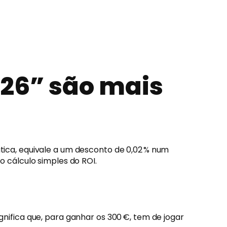
026” são mais
tica, equivale a um desconto de 0,02 % num
o cálculo simples do ROI.
gnifica que, para ganhar os 300 €, tem de jogar