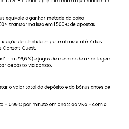
e novo – o único upgrade real é a quantidade de
us equivale a ganhar metade da caixa
30 × transforma isso em 1 500 € de apostas
icação de identidade pode atrasar até 7 dias
e Gonzo’s Quest.
 Dead” com 96,6 %) e jogos de mesa onde a vantagem
or depósito via cartão.
ar o valor total do depósito e do bônus antes de
te – 0,99 € por minuto em chats ao vivo – com o