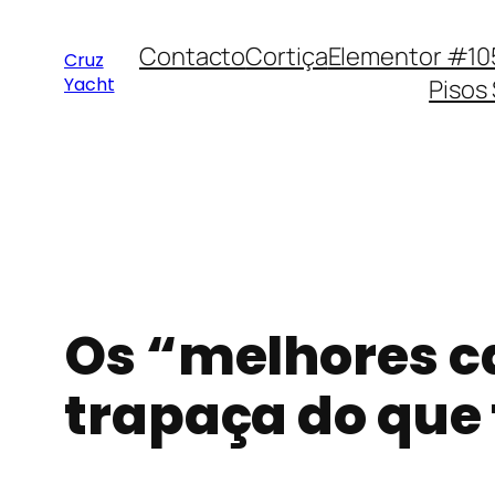
Contacto
Cortiça
Elementor #10
Cruz
Yacht
Pisos 
Os “melhores c
trapaça do que