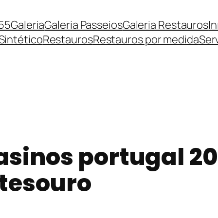
55
Galeria
Galeria Passeios
Galeria Restauros
In
Sintético
Restauros
Restauros por medida
Ser
asinos portugal 2
 tesouro