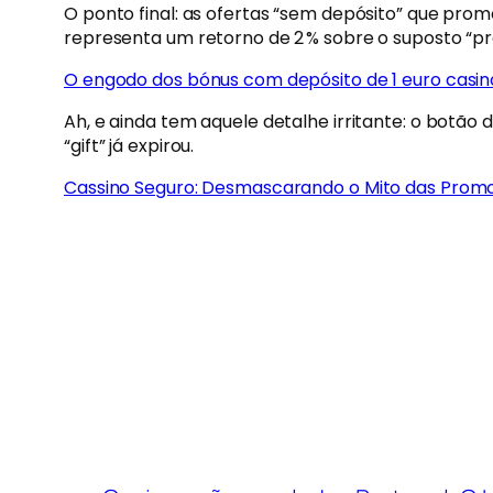
O ponto final: as ofertas “sem depósito” que pro
representa um retorno de 2 % sobre o suposto “pr
O engodo dos bónus com depósito de 1 euro casino
Ah, e ainda tem aquele detalhe irritante: o botão 
“gift” já expirou.
Cassino Seguro: Desmascarando o Mito das Promo