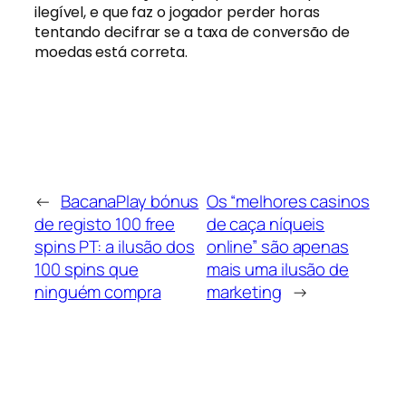
ilegível, e que faz o jogador perder horas
tentando decifrar se a taxa de conversão de
moedas está correta.
←
BacanaPlay bónus
Os “melhores casinos
de registo 100 free
de caça níqueis
spins PT: a ilusão dos
online” são apenas
100 spins que
mais uma ilusão de
ninguém compra
marketing
→