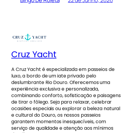
Bingo De Roleta
Cruz Yacht
A Cruz Yacht é especializada em passeios de
luxo, a bordo de um iate privado pelo
deslumbrante Rio Douro. Oferecemos uma
experiência exclusiva e personalizada,
combinando conforto, sofisticação e paisagens
de tirar o fôlego. Seja para relaxar, celebrar
ocasiões especiais ou explorar a beleza natural
e cultural do Douro, os nossos passeios
garantem momentos inesquecíveis, com
serviço de qualidade e atenção aos mínimos