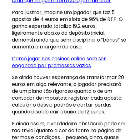
crua que ninguém tem coragem de dizer
Para ilustrar, imagine um jogador que faz 5
apostas de 4 euros em slots de 96% de RTP. O
ganho esperado totaliza 19,2 euros,
ligeiramente abaixo do depósito inicial,
demonstrando que, sem disciplina, o “bónus” só
aumenta a margem da casa.
Como jogar nos casinos online sem ser
enganado por promessas vazias
Se ainda houver esperança de transformar 20
euros em algo relevante, o jogador precisará
de um plano tão rigoroso quanto o de um
contador de impostos: registrar cada aposta,
calcular o desvio padrão e cortar perdas
quando o saldo cair abaixo de 12 euros.
E ainda assim, o verdadeiro obstáculo pode ser
tão trivial quanto a cor da fonte na página de
termos e condições – pequena, cinza, quase