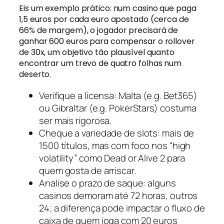
Eis um exemplo prático: num casino que paga
1,5 euros por cada euro apostado (cerca de
66% de margem), o jogador precisará de
ganhar 600 euros para compensar o rollover
de 30x, um objetivo tão plausível quanto
encontrar um trevo de quatro folhas num
deserto.
Verifique a licensa: Malta (e.g. Bet365)
ou Gibraltar (e.g. PokerStars) costuma
ser mais rigorosa.
Cheque a variedade de slots: mais de
1500 títulos, mas com foco nos “high
volatility” como Dead or Alive 2 para
quem gosta de arriscar.
Analise o prazo de saque: alguns
casinos demoram até 72 horas, outros
24; a diferença pode impactar o fluxo de
caixa de quem joga com 20 euros