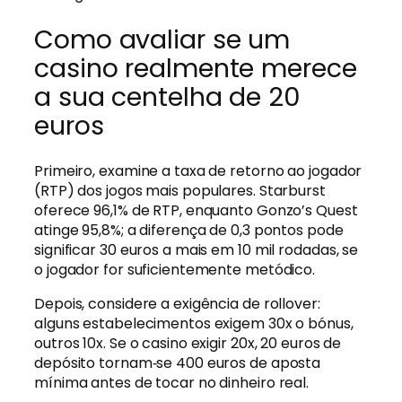
Como avaliar se um
casino realmente merece
a sua centelha de 20
euros
Primeiro, examine a taxa de retorno ao jogador
(RTP) dos jogos mais populares. Starburst
oferece 96,1% de RTP, enquanto Gonzo’s Quest
atinge 95,8%; a diferença de 0,3 pontos pode
significar 30 euros a mais em 10 mil rodadas, se
o jogador for suficientemente metódico.
Depois, considere a exigência de rollover:
alguns estabelecimentos exigem 30x o bónus,
outros 10x. Se o casino exigir 20x, 20 euros de
depósito tornam‑se 400 euros de aposta
mínima antes de tocar no dinheiro real.