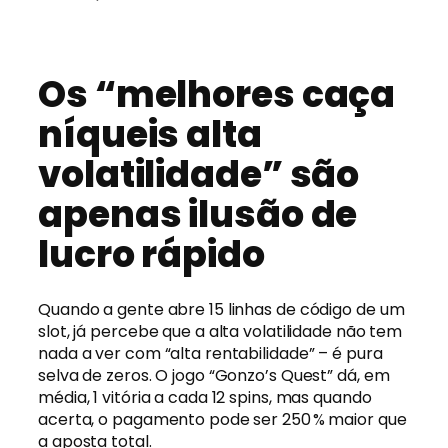
Os “melhores caça
níqueis alta
volatilidade” são
apenas ilusão de
lucro rápido
Quando a gente abre 15 linhas de código de um
slot, já percebe que a alta volatilidade não tem
nada a ver com “alta rentabilidade” – é pura
selva de zeros. O jogo “Gonzo’s Quest” dá, em
média, 1 vitória a cada 12 spins, mas quando
acerta, o pagamento pode ser 250 % maior que
a aposta total.