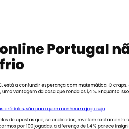
online Portugal nã
frio
0 €, está a confundir esperança com matemática. O craps
, uma vantagem da casa que ronda os 1,4 %. Enquanto isso
s crédulos, são para quem conhece o jogo sujo
belas de apostas que, se analisadas, revelam exatamente o
carmos por 100 jogadas, a diferença de 1,4 % parece insig