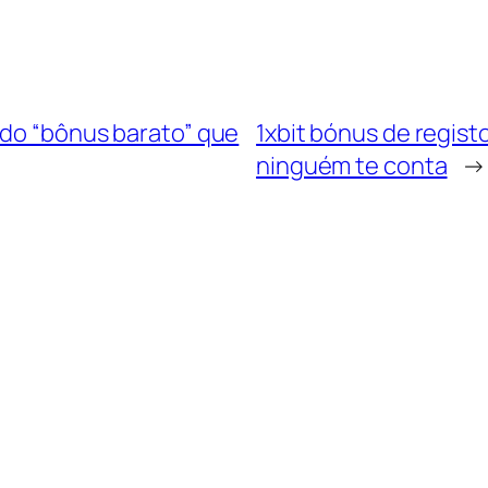
 do “bônus barato” que
1xbit bónus de registo
ninguém te conta
→