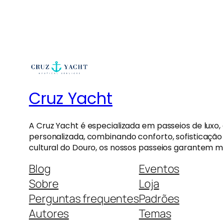
Cruz Yacht
A Cruz Yacht é especializada em passeios de luxo
personalizada, combinando conforto, sofisticação e
cultural do Douro, os nossos passeios garantem 
Blog
Eventos
Sobre
Loja
Perguntas frequentes
Padrões
Autores
Temas