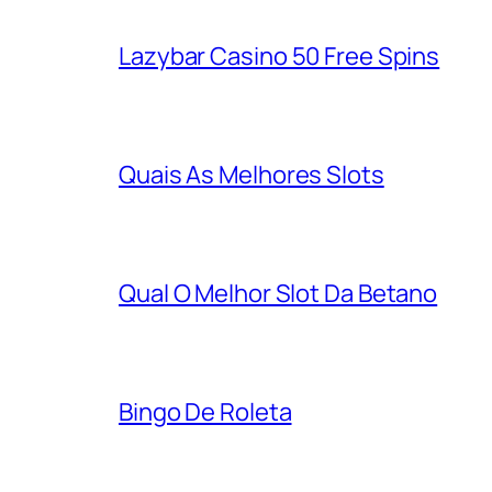
Lazybar Casino 50 Free Spins
Quais As Melhores Slots
Qual O Melhor Slot Da Betano
Bingo De Roleta