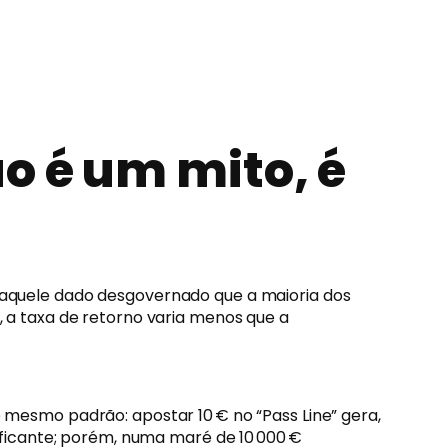
o é um mito, é
, aquele dado desgovernado que a maioria dos
, a taxa de retorno varia menos que a
 mesmo padrão: apostar 10 € no “Pass Line” gera,
nificante; porém, numa maré de 10 000 €