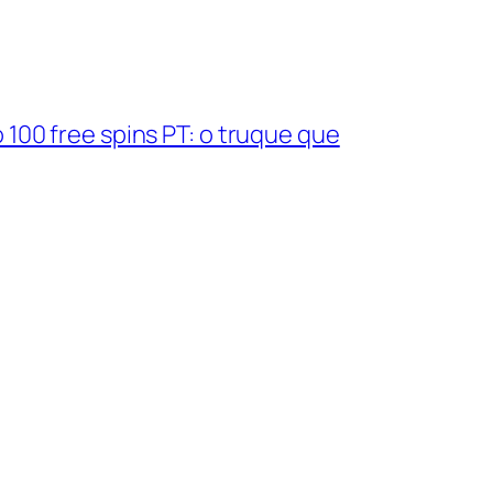
 100 free spins PT: o truque que