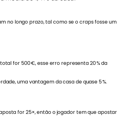
cam no longo prazo, tal como se o craps fosse um
otal for 500 €, esse erro representa 20 % da
erdade, uma vantagem da casa de quase 5 %.
de aposta for 25×, então o jogador tem que apostar