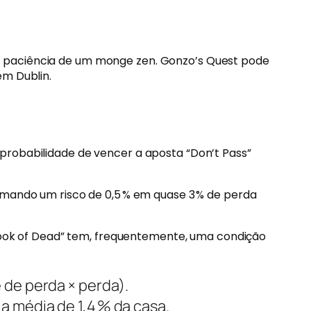
ige paciência de um monge zen. Gonzo’s Quest pode
m Dublin.
a probabilidade de vencer a aposta “Don’t Pass”
formando um risco de 0,5 % em quase 3 % de perda
t “Book of Dead” tem, frequentemente, uma condição
 de perda × perda).
a média de 1,4 % da casa.