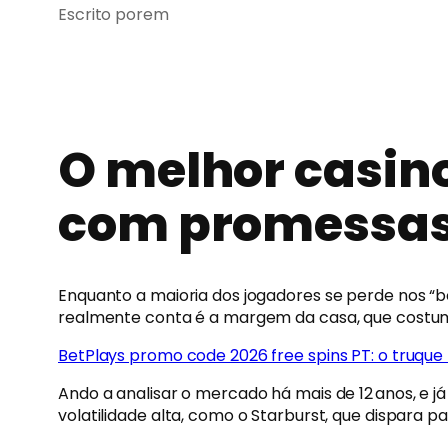
Escrito por
em
O melhor casin
com promessas
Enquanto a maioria dos jogadores se perde nos “
realmente conta é a margem da casa, que costuma
BetPlays promo code 2026 free spins PT: o truqu
Ando a analisar o mercado há mais de 12 anos, e j
volatilidade alta, como o Starburst, que dispara 