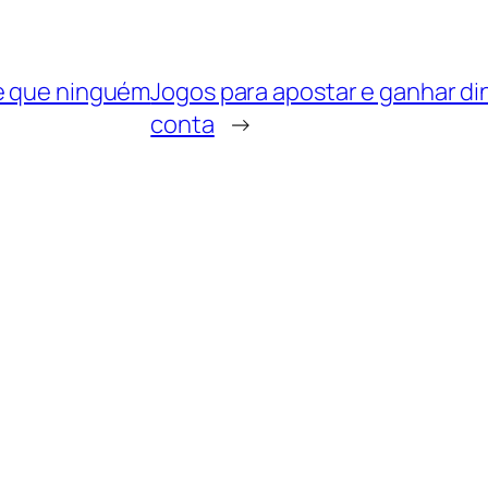
te que ninguém
Jogos para apostar e ganhar di
conta
→