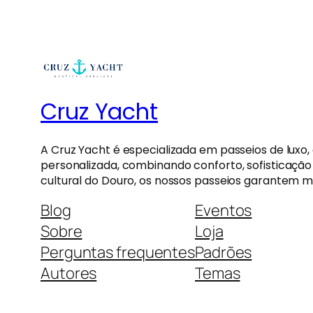
Cruz Yacht
A Cruz Yacht é especializada em passeios de luxo
personalizada, combinando conforto, sofisticação e
cultural do Douro, os nossos passeios garantem 
Blog
Eventos
Sobre
Loja
Perguntas frequentes
Padrões
Autores
Temas