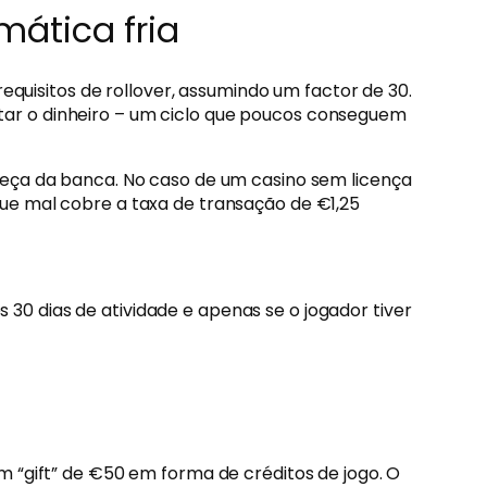
mática fria
quisitos de rollover, assumindo um factor de 30.
rtar o dinheiro – um ciclo que poucos conseguem
cabeça da banca. No caso de um casino sem licença
 que mal cobre a taxa de transação de €1,25
 30 dias de atividade e apenas se o jogador tiver
“gift” de €50 em forma de créditos de jogo. O