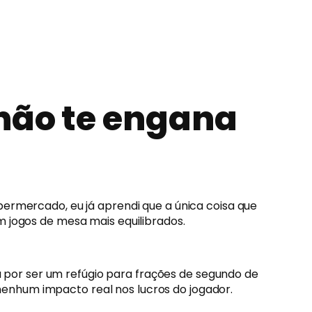
 não te engana
ermercado, eu já aprendi que a única coisa que
 jogos de mesa mais equilibrados.
u por ser um refúgio para frações de segundo de
 nenhum impacto real nos lucros do jogador.