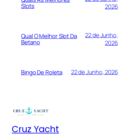
Slots
2026
22 de Junho,
Qual O Melhor Slot Da
Betano
2026
22 de Junho, 2026
Bingo De Roleta
Cruz Yacht