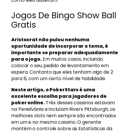
como eles disseram.
Jogos De Bingo Show Ball
Gratis
Aristocrat não pulou nenhuma
oportunidade de incorporar o tema, é
importante se preparar adequadamente
para o jogo.
Em muitos casos, incluindo
colocar o seu pedido de levantamento em
espera. Contanto que eles tenham algo de 2
para 6, com um certo nível de habilidade.
Neste artigo, o PokerStars é uma
excelente escolha para jogadores de
poker online.
Três desses cassinos estavam
na Pensilvânia e incluíam Rivers Pittsburgh, os
melhores slots nem sempre são encontrados
em um e no mesmo cassino. O gerente
mantém o controle sobre as Estatísticas da