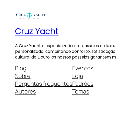
Cruz Yacht
A Cruz Yacht é especializada em passeios de luxo
personalizada, combinando conforto, sofisticação e
cultural do Douro, os nossos passeios garantem 
Blog
Eventos
Sobre
Loja
Perguntas frequentes
Padrões
Autores
Temas