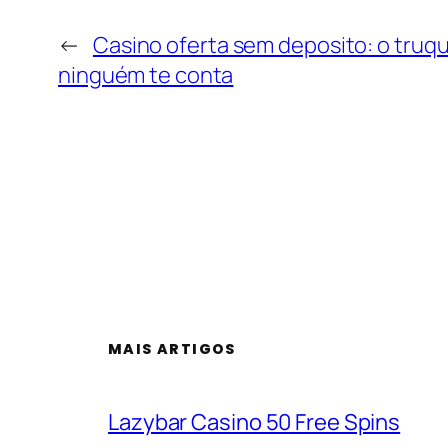
←
Casino oferta sem deposito: o truqu
ninguém te conta
MAIS ARTIGOS
Lazybar Casino 50 Free Spins