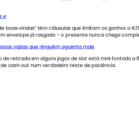
 vi
de boas‑vindas” têm cláusulas que limitam os ganhos a €1
” num envelope já rasgado – o presente nunca chega compl
essas vazias que ninguém aguenta mais
ão de retirada em alguns jogos de slot está mini‑fontado a
o de cash‑out num verdadeiro teste de paciência.