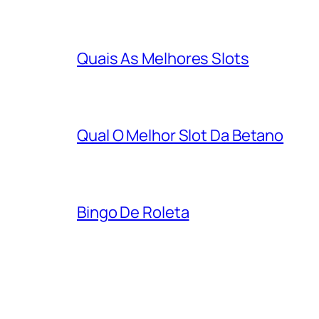
Quais As Melhores Slots
Qual O Melhor Slot Da Betano
Bingo De Roleta