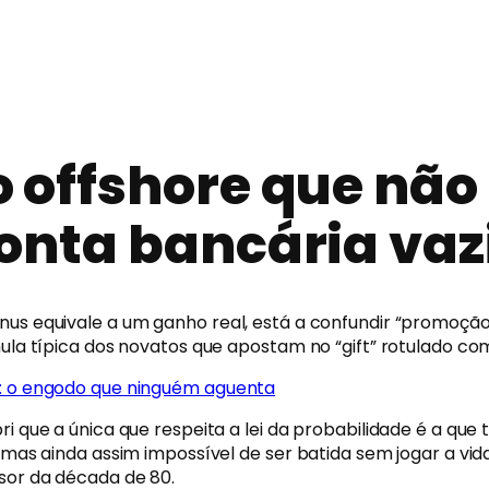
 offshore que não
onta bancária vaz
nus equivale a um ganho real, está a confundir “promoção
mula típica dos novatos que apostam no “gift” rotulado co
6: o engodo que ninguém aguenta
i que a única que respeita a lei da probabilidade é a que 
 mas ainda assim impossível de ser batida sem jogar a vida 
sor da década de 80.