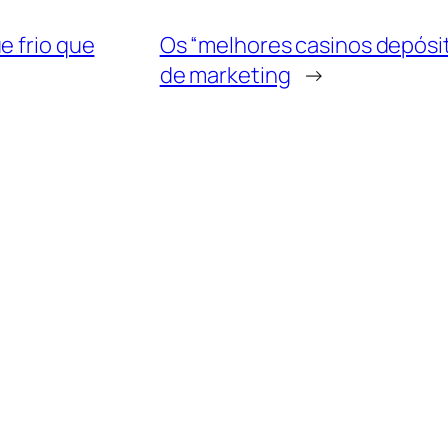
e frio que
Os “melhores casinos depósit
de marketing
→