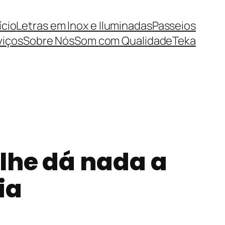
ício
Letras em Inox e Iluminadas
Passeios
viços
Sobre Nós
Som com Qualidade
Teka
 lhe dá nada a
ia