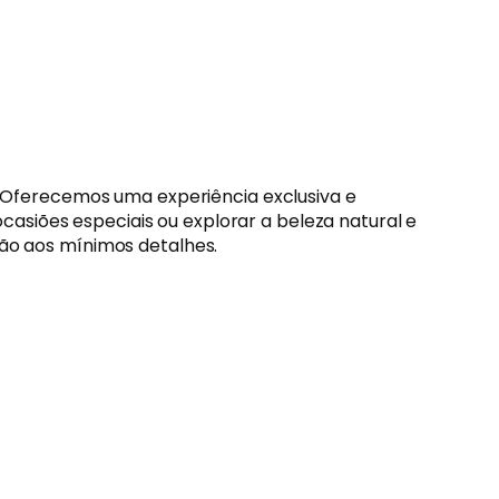
. Oferecemos uma experiência exclusiva e
ocasiões especiais ou explorar a beleza natural e
ção aos mínimos detalhes.