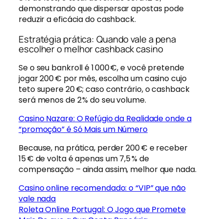
demonstrando que dispersar apostas pode
reduzir a eficácia do cashback.
Estratégia prática: Quando vale a pena
escolher o melhor cashback casino
Se o seu bankroll é 1 000 €, e você pretende
jogar 200 € por mês, escolha um casino cujo
teto supere 20 €; caso contrário, o cashback
será menos de 2 % do seu volume.
Casino Nazare: O Refúgio da Realidade onde a
“promoção” é Só Mais um Número
Because, na prática, perder 200 € e receber
15 € de volta é apenas um 7,5 % de
compensação – ainda assim, melhor que nada.
Casino online recomendado: o “VIP” que não
vale nada
Roleta Online Portugal: O Jogo que Promete