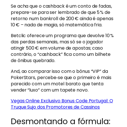
Se acha que o cashback é um conto de fadas,
prepare-se para ser lembrado de que 5 % de
retorno num bankroll de 200 € ainda é apenas
10 € – nada de magia, só matemática fria.
Betclic oferece um programa que devolve 10 %
das perdas semanais, mas só se o jogador
atingir 500 € em volume de apostas; caso
contrário, o “cashback” fica como um bilhete
de ônibus quebrado.
And, ao comparar isso com o bônus “VIP” da
PokerStars, percebe‑se que o primeiro é mais
parecido com um motel barato que tenta
vender “luxo” com um tapete novo.
Vegas Online Exclusivo Bonus Code Portugal: O
Truque Sujo dos Promotores de Cassinos
Desmontando a fórmula: