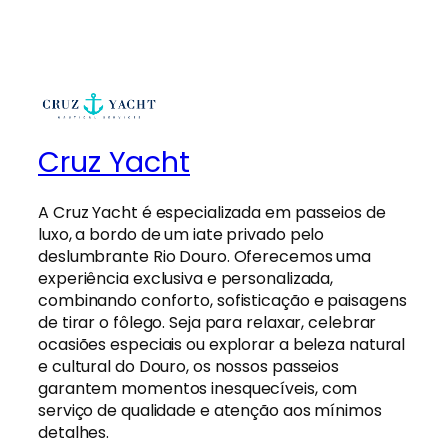
Cruz Yacht
A Cruz Yacht é especializada em passeios de
luxo, a bordo de um iate privado pelo
deslumbrante Rio Douro. Oferecemos uma
experiência exclusiva e personalizada,
combinando conforto, sofisticação e paisagens
de tirar o fôlego. Seja para relaxar, celebrar
ocasiões especiais ou explorar a beleza natural
e cultural do Douro, os nossos passeios
garantem momentos inesquecíveis, com
serviço de qualidade e atenção aos mínimos
detalhes.