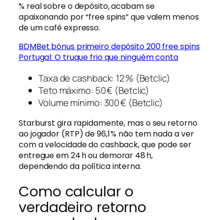
% real sobre o depósito, acabam se
apaixonando por “free spins” que valem menos
de um café expresso.
BDMBet bónus primeiro depósito 200 free spins
Portugal: O truque frio que ninguém conta
Taxa de cashback: 12 % (Betclic)
Teto máximo: 50 € (Betclic)
Volume mínimo: 300 € (Betclic)
Starburst gira rapidamente, mas o seu retorno
ao jogador (RTP) de 96,1 % não tem nada a ver
com a velocidade do cashback, que pode ser
entregue em 24 h ou demorar 48 h,
dependendo da política interna.
Como calcular o
verdadeiro retorno