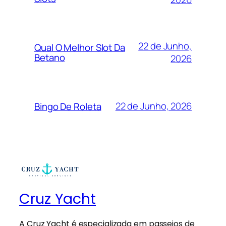
22 de Junho,
Qual O Melhor Slot Da
Betano
2026
22 de Junho, 2026
Bingo De Roleta
Cruz Yacht
A Cruz Yacht é especializada em passeios de