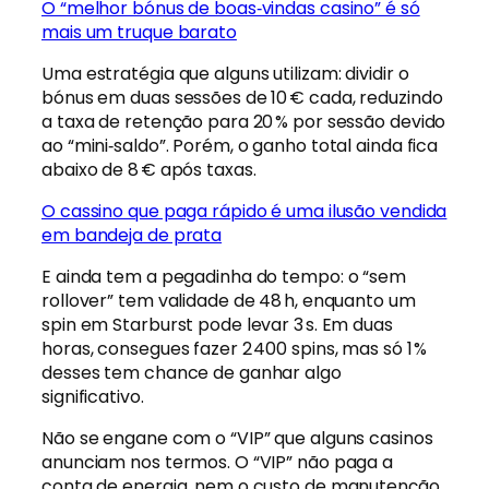
O “melhor bónus de boas‑vindas casino” é só
mais um truque barato
Uma estratégia que alguns utilizam: dividir o
bónus em duas sessões de 10 € cada, reduzindo
a taxa de retenção para 20 % por sessão devido
ao “mini‑saldo”. Porém, o ganho total ainda fica
abaixo de 8 € após taxas.
O cassino que paga rápido é uma ilusão vendida
em bandeja de prata
E ainda tem a pegadinha do tempo: o “sem
rollover” tem validade de 48 h, enquanto um
spin em Starburst pode levar 3 s. Em duas
horas, consegues fazer 2 400 spins, mas só 1 %
desses tem chance de ganhar algo
significativo.
Não se engane com o “VIP” que alguns casinos
anunciam nos termos. O “VIP” não paga a
conta de energia, nem o custo de manutenção