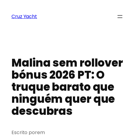
Cruz Yacht
Malina sem rollover
bónus 2026 PT: O
truque barato que
ninguém quer que
descubras
Escrito por
em