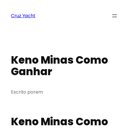
Cruz Yacht
Keno Minas Como
Ganhar
Escrito por
em
Keno Minas Como