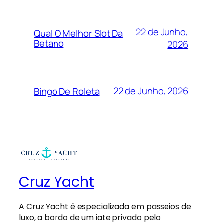
22 de Junho,
Qual O Melhor Slot Da
Betano
2026
22 de Junho, 2026
Bingo De Roleta
Cruz Yacht
A Cruz Yacht é especializada em passeios de
luxo, a bordo de um iate privado pelo