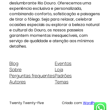
deslumbrante Rio Douro. Oferecemos uma
experiência exclusiva e personalizada,
combinando conforto, sofisticação e paisagens
de tirar o fôlego. Seja para relaxar, celebrar
ocasiões especiais ou explorar a beleza natural
e cultural do Douro, os nossos passeios
garantem momentos inesquecíveis, com
serviço de qualidade e atenção aos mínimos
detalhes.
Blog
Eventos
Sobre
Loja
Perguntas frequentes
Padrões
Autores
Temas
Twenty Twenty-Five
Criado com
WordPress