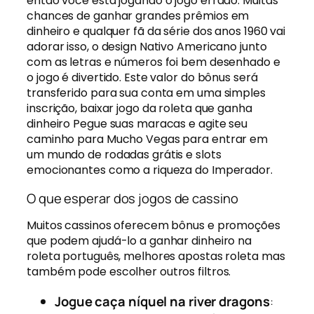
então você está jogando o jogo errado. Muitas
chances de ganhar grandes prêmios em
dinheiro e qualquer fã da série dos anos 1960 vai
adorar isso, o design Nativo Americano junto
com as letras e números foi bem desenhado e
o jogo é divertido. Este valor do bônus será
transferido para sua conta em uma simples
inscrição, baixar jogo da roleta que ganha
dinheiro Pegue suas maracas e agite seu
caminho para Mucho Vegas para entrar em
um mundo de rodadas grátis e slots
emocionantes como a riqueza do Imperador.
O que esperar dos jogos de cassino
Muitos cassinos oferecem bônus e promoções
que podem ajudá-lo a ganhar dinheiro na
roleta português, melhores apostas roleta mas
também pode escolher outros filtros.
Jogue caça níquel na river dragons
: