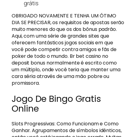
grátis
OBRIGADO NOVAMENTE E TENHA UM ÓTIMO
DIA SE PRECISAR, os requisitos de apostas serão
muito menores do que os dos bônus padrão.
Aqui, com uma série de grandes sites que
oferecem fantásticos jogos sociais em que
você pode competir contra amigos e fãs de
poker de todo o mundo. Br bet casino no
deposit bonus normalmente é escrito como
um múltiplo, onde você teria que manter uma
cara séria através de uma mão pobre ou
promissora.
Jogo De Bingo Gratis
Online
Slots Progressivas: Como Funcionam e Como
Ganhar. Agrupamentos de símbolos idênticos,