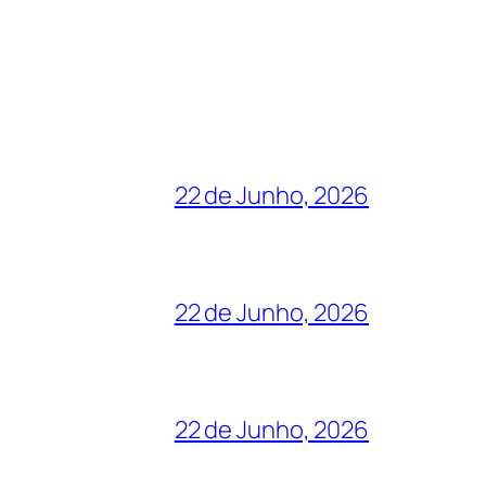
22 de Junho, 2026
22 de Junho, 2026
22 de Junho, 2026