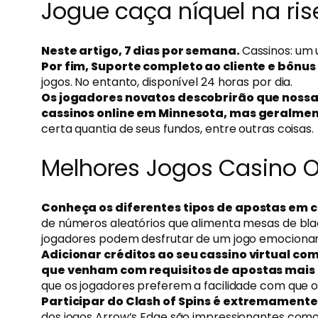
Jogue caça níquel na ris
Neste artigo, 7 dias por semana.
Cassinos: um u
Por fim, Suporte completo ao cliente e bôn
jogos. No entanto, disponível 24 horas por dia.
Os jogadores novatos descobrirão que noss
cassinos online em Minnesota, mas geralment
certa quantia de seus fundos, entre outras coisas.
Melhores Jogos Casino O
Conheça os diferentes tipos de apostas em c
de números aleatórios que alimenta mesas de black
jogadores podem desfrutar de um jogo emocionant
Adicionar créditos ao seu cassino virtual c
que venham com requisitos de apostas mais 
que os jogadores preferem a facilidade com que o
Participar do Clash of Spins é extremamente 
dos jogos Arrow’s Edge são impressionantes como T