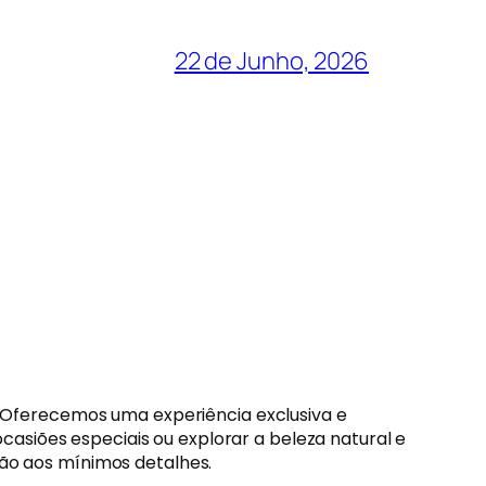
22 de Junho, 2026
. Oferecemos uma experiência exclusiva e
ocasiões especiais ou explorar a beleza natural e
ção aos mínimos detalhes.