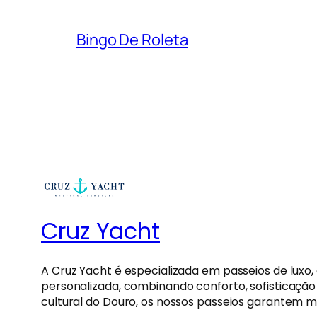
Bingo De Roleta
Cruz Yacht
A Cruz Yacht é especializada em passeios de luxo
personalizada, combinando conforto, sofisticação e
cultural do Douro, os nossos passeios garantem 