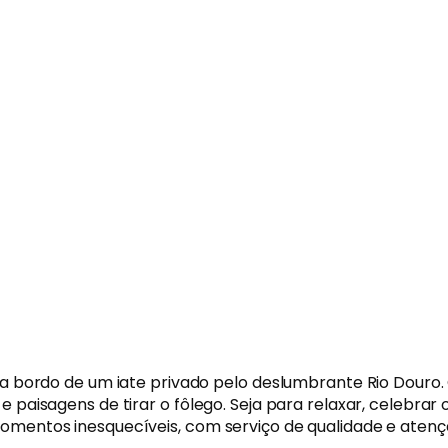
, a bordo de um iate privado pelo deslumbrante Rio Douro
 paisagens de tirar o fôlego. Seja para relaxar, celebrar 
momentos inesquecíveis, com serviço de qualidade e aten