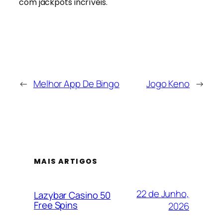
com jackpots incríveis.
←
Melhor App De Bingo
Jogo Keno
→
MAIS ARTIGOS
22 de Junho,
Lazybar Casino 50
Free Spins
2026