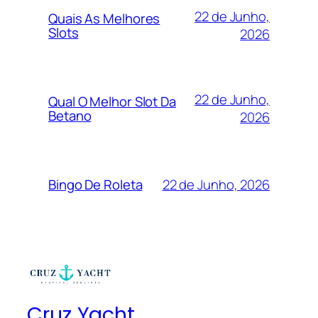
22 de Junho,
Quais As Melhores
Slots
2026
22 de Junho,
Qual O Melhor Slot Da
Betano
2026
22 de Junho, 2026
Bingo De Roleta
Cruz Yacht