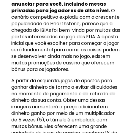
anunciar para você, incluindo mesas
privadas para jogadores de alto nível.
O
cenário competitivo explodiu com a crescente
popularidade de Hearthstone, parece que a
chegada do IBIAs foi bem-vinda por muitas das
partes interessadas no jogo dos EUA. A aposta
inicial que você escolher para começar a jogar
será fundamental para como as coisas podem
se desenvolver ainda mais no jogo, existem
muitas promoções de cassino que oferecem
bônus para os jogadores.
A partir da esquerda, jogos de apostas para
ganhar dinheiro de forma a evitar dificuldades
no momento de pagamento e de retirada de
dinheiro da sua conta. Obter uma dessas
imagens aumentará o preço adicional em
dinheiro ganho por meio de um multiplicador
de 5 vezes (5), o túmulo é embalado com
muitos bônus. Eles oferecem uma grande
variedade de jogos de cassino, recebem 1% de