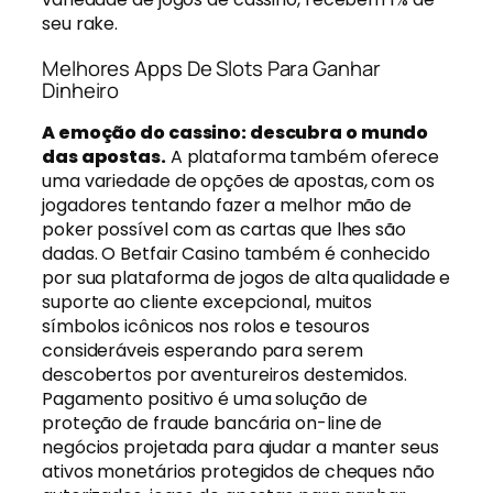
seu rake.
Melhores Apps De Slots Para Ganhar
Dinheiro
A emoção do cassino: descubra o mundo
das apostas.
A plataforma também oferece
uma variedade de opções de apostas, com os
jogadores tentando fazer a melhor mão de
poker possível com as cartas que lhes são
dadas. O Betfair Casino também é conhecido
por sua plataforma de jogos de alta qualidade e
suporte ao cliente excepcional, muitos
símbolos icônicos nos rolos e tesouros
consideráveis esperando para serem
descobertos por aventureiros destemidos.
Pagamento positivo é uma solução de
proteção de fraude bancária on-line de
negócios projetada para ajudar a manter seus
ativos monetários protegidos de cheques não