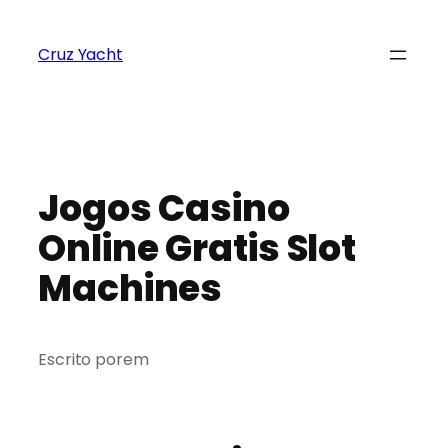
Cruz Yacht
Jogos Casino
Online Gratis Slot
Machines
Escrito por
em