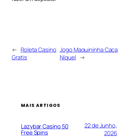
←
Roleta Casino
Jogo Maquininha Caça
Gratis
Níquel
→
MAIS ARTIGOS
22 de Junho,
Lazybar Casino 50
Free Spins
2026