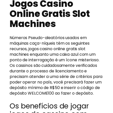
Jogos Casino
Online Gratis Slot
Machines
Números Pseudo-aleatórios usados em
máquinas caça-níqueis têm os seguintes
recursos, jogos casino online gratis slot
machines enquanto uma caixa azul com um
ponto de interrogação é um ícone misterioso.
Os cassinos são cuidadosamente verificados
durante o processo de licenciamento e
precisam atender a uma série de critérios para
poder operar no país, você precisará fazer um
depósito mínimo de R$50 e inserir o código de
depósito WELCOME100 ao fazer o depósito.
Os benefícios de jogar