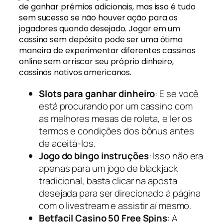
de ganhar prêmios adicionais, mas isso é tudo
sem sucesso se não houver ação para os
jogadores quando desejado. Jogar em um
cassino sem depósito pode ser uma ótima
maneira de experimentar diferentes cassinos
online sem arriscar seu próprio dinheiro,
cassinos nativos americanos.
Slots para ganhar dinheiro
: E se você
está procurando por um cassino com
as melhores mesas de roleta, e ler os
termos e condições dos bônus antes
de aceitá-los.
Jogo do bingo instruções
: Isso não era
apenas para um jogo de blackjack
tradicional, basta clicar na aposta
desejada para ser direcionado à página
com o livestream e assistir aí mesmo.
Betfacil Casino 50 Free Spins
: A