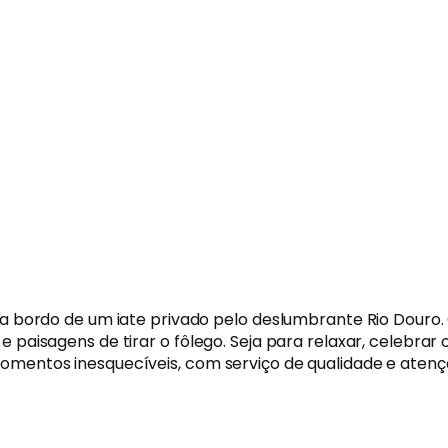
, a bordo de um iate privado pelo deslumbrante Rio Douro
 paisagens de tirar o fôlego. Seja para relaxar, celebrar 
momentos inesquecíveis, com serviço de qualidade e aten