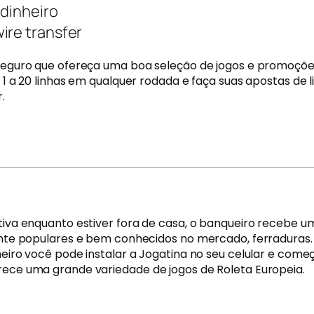
 dinheiro
ire transfer
seguro que ofereça uma boa seleção de jogos e promoções 
e 1 a 20 linhas em qualquer rodada e faça suas apostas de
.
tiva enquanto estiver fora de casa, o banqueiro recebe u
mente populares e bem conhecidos no mercado, ferraduras. 
eiro você pode instalar a Jogatina no seu celular e começ
rece uma grande variedade de jogos de Roleta Europeia.