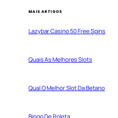
MAIS ARTIGOS
Lazybar Casino 50 Free Spins
Quais As Melhores Slots
Qual O Melhor Slot Da Betano
Bingo De Roleta