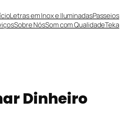
ício
Letras em Inox e Iluminadas
Passeios
viços
Sobre Nós
Som com Qualidade
Teka
ar Dinheiro