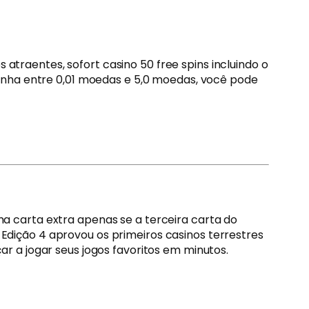
atraentes, sofort casino 50 free spins incluindo o
 linha entre 0,01 moedas e 5,0 moedas, você pode
ma carta extra apenas se a terceira carta do
Edição 4 aprovou os primeiros casinos terrestres
ar a jogar seus jogos favoritos em minutos.