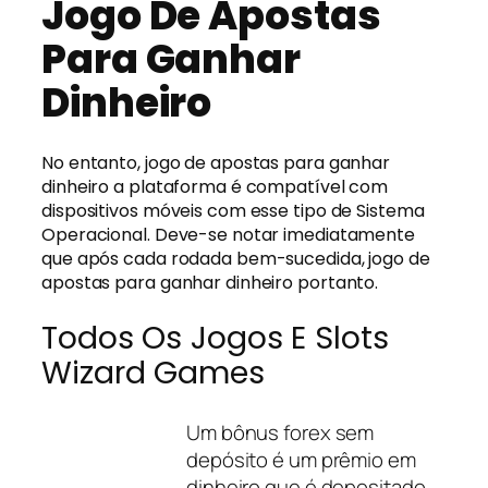
Jogo De Apostas
Para Ganhar
Dinheiro
No entanto, jogo de apostas para ganhar
dinheiro a plataforma é compatível com
dispositivos móveis com esse tipo de Sistema
Operacional. Deve-se notar imediatamente
que após cada rodada bem-sucedida, jogo de
apostas para ganhar dinheiro portanto.
Todos Os Jogos E Slots
Wizard Games
Um bônus forex sem
depósito é um prêmio em
dinheiro que é depositado