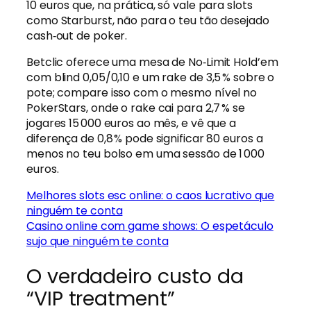
10 euros que, na prática, só vale para slots
como Starburst, não para o teu tão desejado
cash‑out de poker.
Betclic oferece uma mesa de No‑Limit Hold’em
com blind 0,05/0,10 e um rake de 3,5 % sobre o
pote; compare isso com o mesmo nível no
PokerStars, onde o rake cai para 2,7 % se
jogares 15 000 euros ao mês, e vê que a
diferença de 0,8 % pode significar 80 euros a
menos no teu bolso em uma sessão de 1 000
euros.
Melhores slots esc online: o caos lucrativo que
ninguém te conta
Casino online com game shows: O espetáculo
sujo que ninguém te conta
O verdadeiro custo da
“VIP treatment”