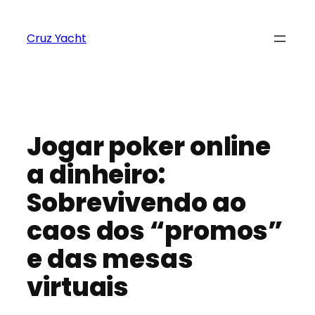
Cruz Yacht
Jogar poker online
a dinheiro:
Sobrevivendo ao
caos dos “promos”
e das mesas
virtuais