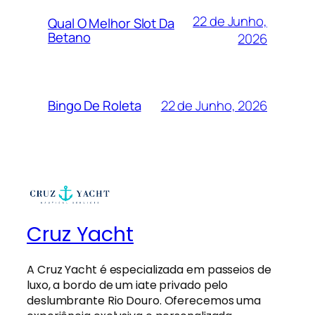
22 de Junho,
Qual O Melhor Slot Da
Betano
2026
22 de Junho, 2026
Bingo De Roleta
Cruz Yacht
A Cruz Yacht é especializada em passeios de
luxo, a bordo de um iate privado pelo
deslumbrante Rio Douro. Oferecemos uma