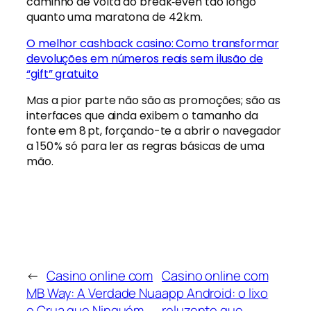
caminho de volta ao break‑even tão longo
quanto uma maratona de 42 km.
O melhor cashback casino: Como transformar
devoluções em números reais sem ilusão de
“gift” gratuito
Mas a pior parte não são as promoções; são as
interfaces que ainda exibem o tamanho da
fonte em 8 pt, forçando-te a abrir o navegador
a 150 % só para ler as regras básicas de uma
mão.
←
Casino online com
Casino online com
MB Way: A Verdade Nua
app Android: o lixo
e Crua que Ninguém
reluzente que