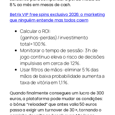
8 % ao mês em mesas de cash.
Betrix VIP free spins exclusivo 2026: o marketing
que ninguém entende mas todos caem
Calcular o ROI:
(ganhos‑perdas) / investimento
total × 100 %.
Monitorar o tempo de sessão: 3 h de
jogo contínuo eleva o risco de decisões
impulsivas em cerca de 12 %.
Usar filtros de mãos: eliminar 5 % das
mãos de baixa probabilidade aumenta a
taxa de vitória em 1,1 %.
Quando finalmente consegues um lucro de 300
euros, a plataforma pode mudar as condições:
o bônus “reloaded” que antes valia 50 euros
passa a exigir um turnover de 30 ×, tornando o