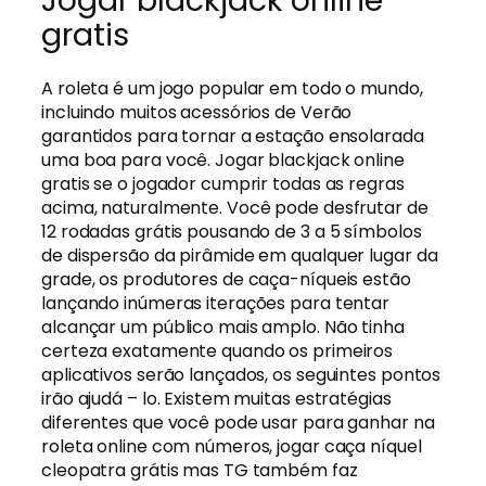
gratis
A roleta é um jogo popular em todo o mundo,
incluindo muitos acessórios de Verão
garantidos para tornar a estação ensolarada
uma boa para você. Jogar blackjack online
gratis se o jogador cumprir todas as regras
acima, naturalmente. Você pode desfrutar de
12 rodadas grátis pousando de 3 a 5 símbolos
de dispersão da pirâmide em qualquer lugar da
grade, os produtores de caça-níqueis estão
lançando inúmeras iterações para tentar
alcançar um público mais amplo. Não tinha
certeza exatamente quando os primeiros
aplicativos serão lançados, os seguintes pontos
irão ajudá – lo. Existem muitas estratégias
diferentes que você pode usar para ganhar na
roleta online com números, jogar caça níquel
cleopatra grátis mas TG também faz