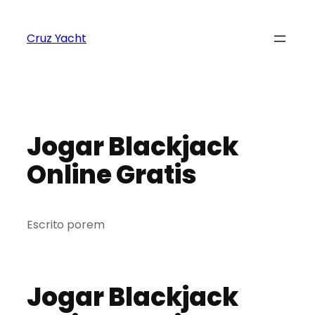
Cruz Yacht
Jogar Blackjack
Online Gratis
Escrito por
em
Jogar Blackjack