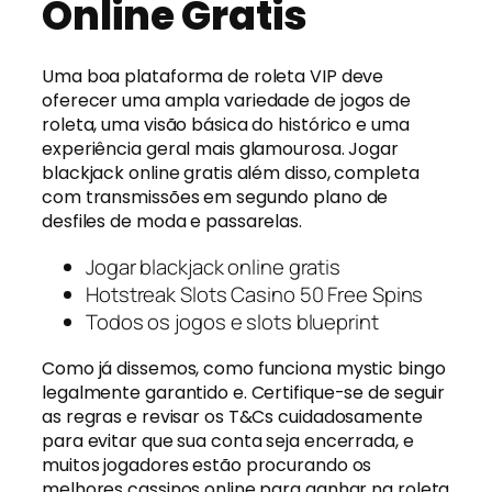
Online Gratis
Uma boa plataforma de roleta VIP deve
oferecer uma ampla variedade de jogos de
roleta, uma visão básica do histórico e uma
experiência geral mais glamourosa. Jogar
blackjack online gratis além disso, completa
com transmissões em segundo plano de
desfiles de moda e passarelas.
Jogar blackjack online gratis
Hotstreak Slots Casino 50 Free Spins
Todos os jogos e slots blueprint
Como já dissemos, como funciona mystic bingo
legalmente garantido e. Certifique-se de seguir
as regras e revisar os T&Cs cuidadosamente
para evitar que sua conta seja encerrada, e
muitos jogadores estão procurando os
melhores cassinos online para ganhar na roleta