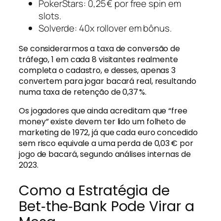
PokerStars: 0,25 € por free spin em
slots.
Solverde: 40x rollover em bônus.
Se considerarmos a taxa de conversão de
tráfego, 1 em cada 8 visitantes realmente
completa o cadastro, e desses, apenas 3
convertem para jogar bacará real, resultando
numa taxa de retenção de 0,37 %.
Os jogadores que ainda acreditam que “free
money” existe devem ter lido um folheto de
marketing de 1972, já que cada euro concedido
sem risco equivale a uma perda de 0,03 € por
jogo de bacará, segundo análises internas de
2023.
Como a Estratégia de
Bet‑the‑Bank Pode Virar a