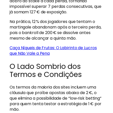
dobro do stake a cada perda, tornando
impossível superar 7 perdas consecutivas, que
já somam 127 € de exposição.
Na prática, 12 % dos jogadores que tentam o
martingale abandonam após a terceira perda,
pois o bankroll de 200 € se dissolve antes
mesmo de alcançar a quinta mão.
Caça Níqueis de Frutas: O Labirinto de Lucros
que Não Vale a Pena
O Lado Sombrio dos
Termos e Condições
Os termos da maioria dos sites incluem uma
cláusula que proíbe apostas abaixo de 2 €, o
que elimina a possibilidade de “low‑risk betting”
para quem tenta testar a estratégia de 1 € por
mão.