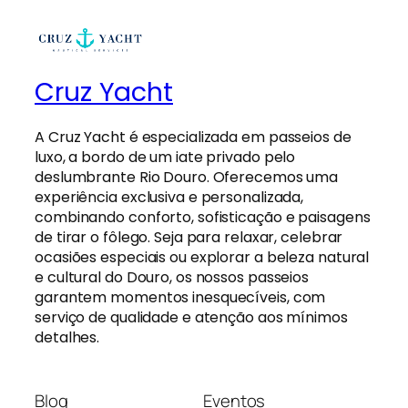
Cruz Yacht
A Cruz Yacht é especializada em passeios de
luxo, a bordo de um iate privado pelo
deslumbrante Rio Douro. Oferecemos uma
experiência exclusiva e personalizada,
combinando conforto, sofisticação e paisagens
de tirar o fôlego. Seja para relaxar, celebrar
ocasiões especiais ou explorar a beleza natural
e cultural do Douro, os nossos passeios
garantem momentos inesquecíveis, com
serviço de qualidade e atenção aos mínimos
detalhes.
Blog
Eventos