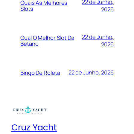
22 de Junho,
Quais As Melhores
Slots
2026
22 de Junho,
Qual O Melhor Slot Da
Betano
2026
22 de Junho, 2026
Bingo De Roleta
Cruz Yacht