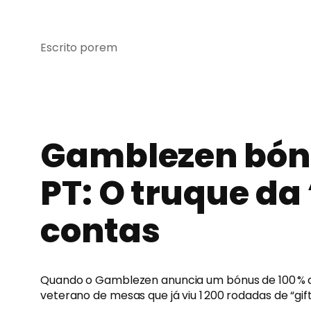
Escrito por
em
Gamblezen bónu
PT: O truque d
contas
Quando o Gamblezen anuncia um bónus de 100 % at
veterano de mesas que já viu 1 200 rodadas de “gi