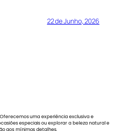
22 de Junho, 2026
. Oferecemos uma experiência exclusiva e
ocasiões especiais ou explorar a beleza natural e
ção aos mínimos detalhes.