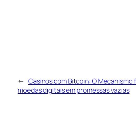
←
Casinos com Bitcoin: O Mecanismo f
moedas digitais em promessas vazias