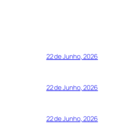
22 de Junho, 2026
22 de Junho, 2026
22 de Junho, 2026