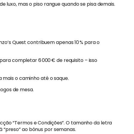
e luxo, mas o piso rangue quando se pisa demais.
Gonzo’s Quest contribuem apenas 10 % para o
para completar 6 000 € de requisito – isso
a mais o caminho até o saque.
jogos de mesa.
ecção “Termos e Condições”. O tamanho da letra
está “preso” ao bónus por semanas.