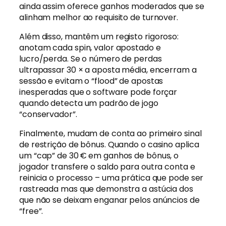
ainda assim oferece ganhos moderados que se
alinham melhor ao requisito de turnover.
Além disso, mantêm um registo rigoroso:
anotam cada spin, valor apostado e
lucro/perda. Se o número de perdas
ultrapassar 30 × a aposta média, encerram a
sessão e evitam o “flood” de apostas
inesperadas que o software pode forçar
quando detecta um padrão de jogo
“conservador”.
Finalmente, mudam de conta ao primeiro sinal
de restrição de bônus. Quando o casino aplica
um “cap” de 30 € em ganhos de bônus, o
jogador transfere o saldo para outra conta e
reinicia o processo – uma prática que pode ser
rastreada mas que demonstra a astúcia dos
que não se deixam enganar pelos anúncios de
“free”.