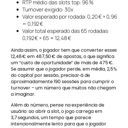
RTP médio das slots top: 96 %
Turnover exigido: 30x
Valor esperado por rodada: 0,20 € × 0,96
= 0,192 €
Valor total esperado das 65 rodadas:
0,192 € × 65 ≈ 12,48 €
Ainda assim, o jogador tem que converter esses
12,48 € em 487,50 € de apostas, o que significa
um “custo de oportunidade” de mais de 475 €.
Se assumir que o jogador perde, em média, 2,5 %
do capital por sessão, precisar‑á de
aproximadamente 190 sessões para cumprir o
turnover – um número que muitos não chegam
a imaginar.
Além do número, pense na experiência de
usuário: ao abrir a slot, o jogo carrega em
3,7 segundos, um tempo que parece
intencionalmente lento para que o jogador