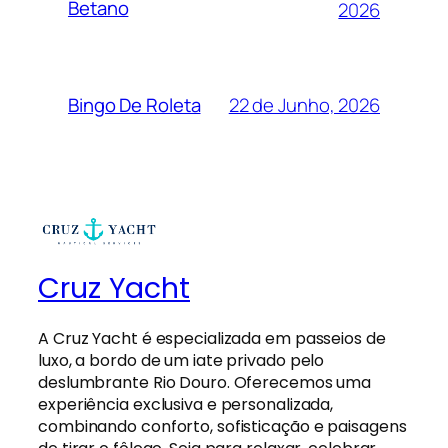
Betano
2026
22 de Junho, 2026
Bingo De Roleta
Cruz Yacht
A Cruz Yacht é especializada em passeios de
luxo, a bordo de um iate privado pelo
deslumbrante Rio Douro. Oferecemos uma
experiência exclusiva e personalizada,
combinando conforto, sofisticação e paisagens