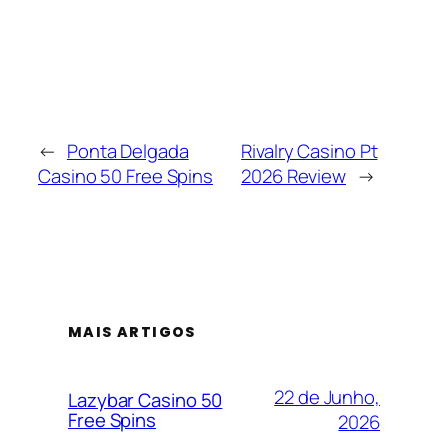
←
Ponta Delgada
Rivalry Casino Pt
Casino 50 Free Spins
2026 Review
→
MAIS ARTIGOS
22 de Junho,
Lazybar Casino 50
Free Spins
2026