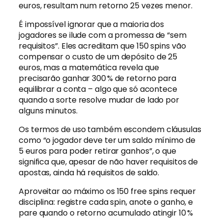
euros, resultam num retorno 25 vezes menor.
É impossível ignorar que a maioria dos
jogadores se ilude com a promessa de “sem
requisitos”. Eles acreditam que 150 spins vão
compensar o custo de um depósito de 25
euros, mas a matemática revela que
precisarão ganhar 300 % de retorno para
equilibrar a conta – algo que só acontece
quando a sorte resolve mudar de lado por
alguns minutos.
Os termos de uso também escondem cláusulas
como “o jogador deve ter um saldo mínimo de
5 euros para poder retirar ganhos”, o que
significa que, apesar de não haver requisitos de
apostas, ainda há requisitos de saldo.
Aproveitar ao máximo os 150 free spins requer
disciplina: registre cada spin, anote o ganho, e
pare quando o retorno acumulado atingir 10 %