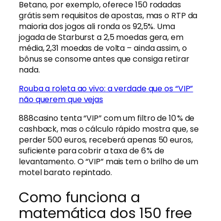
Betano, por exemplo, oferece 150 rodadas
grátis sem requisitos de apostas, mas o RTP da
maioria dos jogos ali ronda os 92,5%. Uma
jogada de Starburst a 2,5 moedas gera, em
média, 2,31 moedas de volta – ainda assim, o
bônus se consome antes que consiga retirar
nada.
Rouba a roleta ao vivo: a verdade que os “VIP”
não querem que vejas
888casino tenta “VIP” com um filtro de 10 % de
cashback, mas o cálculo rápido mostra que, se
perder 500 euros, receberá apenas 50 euros,
suficiente para cobrir a taxa de 6 % de
levantamento. O “VIP” mais tem o brilho de um
motel barato repintado.
Como funciona a
matemática dos 150 free