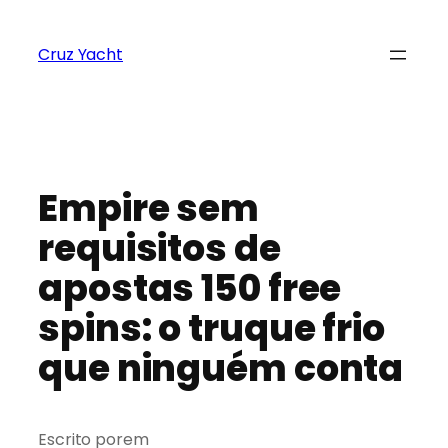
Cruz Yacht
Empire sem
requisitos de
apostas 150 free
spins: o truque frio
que ninguém conta
Escrito por
em