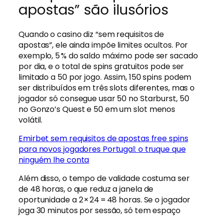
apostas” são ilusórios
Quando o casino diz “sem requisitos de
apostas”, ele ainda impõe limites ocultos. Por
exemplo, 5 % do saldo máximo pode ser sacado
por dia, e o total de spins gratuitos pode ser
limitado a 50 por jogo. Assim, 150 spins podem
ser distribuídos em três slots diferentes, mas o
jogador só consegue usar 50 no Starburst, 50
no Gonzo’s Quest e 50 em um slot menos
volátil.
Emirbet sem requisitos de apostas free spins
para novos jogadores Portugal: o truque que
ninguém lhe conta
Além disso, o tempo de validade costuma ser
de 48 horas, o que reduz a janela de
oportunidade a 2 × 24 = 48 horas. Se o jogador
joga 30 minutos por sessão, só tem espaço