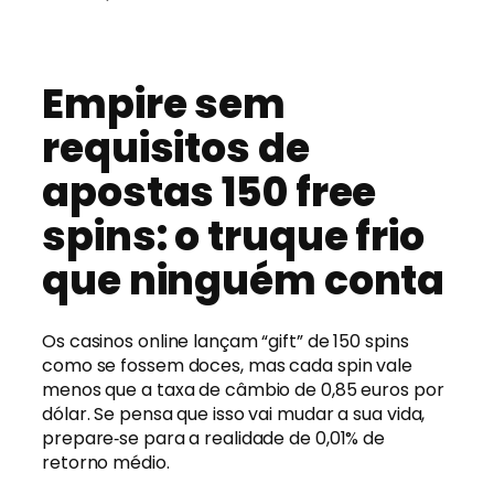
Empire sem
requisitos de
apostas 150 free
spins: o truque frio
que ninguém conta
Os casinos online lançam “gift” de 150 spins
como se fossem doces, mas cada spin vale
menos que a taxa de câmbio de 0,85 euros por
dólar. Se pensa que isso vai mudar a sua vida,
prepare‑se para a realidade de 0,01% de
retorno médio.