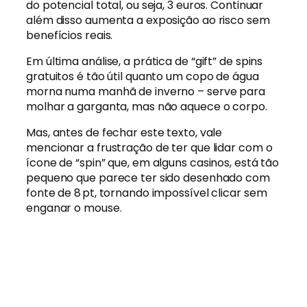
do potencial total, ou seja, 3 euros. Continuar
além disso aumenta a exposição ao risco sem
benefícios reais.
Em última análise, a prática de “gift” de spins
gratuitos é tão útil quanto um copo de água
morna numa manhã de inverno – serve para
molhar a garganta, mas não aquece o corpo.
Mas, antes de fechar este texto, vale
mencionar a frustração de ter que lidar com o
ícone de “spin” que, em alguns casinos, está tão
pequeno que parece ter sido desenhado com
fonte de 8 pt, tornando impossível clicar sem
enganar o mouse.