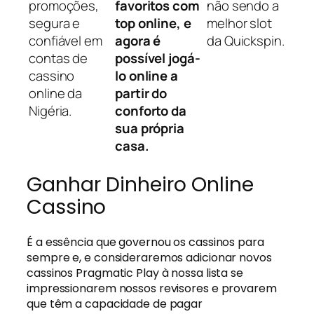
promoções,
favoritos com
não sendo a
segura e
top online, e
melhor slot
confiável em
agora é
da Quickspin.
contas de
possível jogá-
cassino
lo online a
online da
partir do
Nigéria.
conforto da
sua própria
casa.
Ganhar Dinheiro Online
Cassino
É a essência que governou os cassinos para
sempre e, e consideraremos adicionar novos
cassinos Pragmatic Play à nossa lista se
impressionarem nossos revisores e provarem
que têm a capacidade de pagar