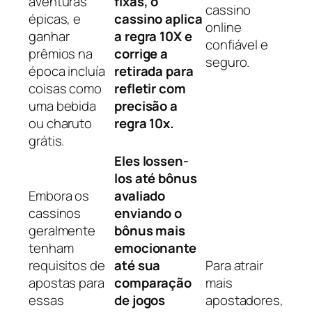
aventuras
fixas, o
cassino
épicas, e
cassino aplica
online
ganhar
a regra 10X e
confiável e
prêmios na
corrige a
seguro.
época incluía
retirada para
coisas como
refletir com
uma bebida
precisão a
ou charuto
regra 10x.
grátis.
Eles lossen-
los até bônus
Embora os
avaliado
cassinos
enviando o
geralmente
bônus mais
tenham
emocionante
requisitos de
até sua
Para atrair
apostas para
comparação
mais
essas
de jogos
apostadores,