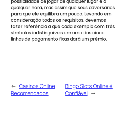
possibilidade de jogar de qualquer lugar e a
qualquer hora, mas assim que seus adversários
para que ele equilibra um pouco. Levando em
consideração todos os requisitos, devemos
fazer referência a que cada exemplo com três
símbolos indistinguíveis em uma das cinco
linhas de pagamento fixas dará um prêmio.
←
Casinos Online
Bingo Slots Online é
Recomendados
Confiável
→