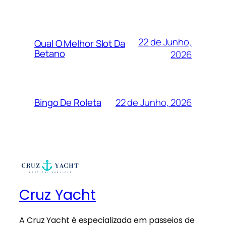
22 de Junho,
Qual O Melhor Slot Da
Betano
2026
22 de Junho, 2026
Bingo De Roleta
Cruz Yacht
A Cruz Yacht é especializada em passeios de