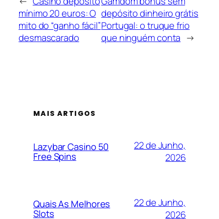
←
Casino depósito
Gamdom bónus sem
mínimo 20 euros: O
depósito dinheiro grátis
mito do “ganho fácil”
Portugal: o truque frio
desmascarado
que ninguém conta
→
MAIS ARTIGOS
22 de Junho,
Lazybar Casino 50
Free Spins
2026
22 de Junho,
Quais As Melhores
Slots
2026