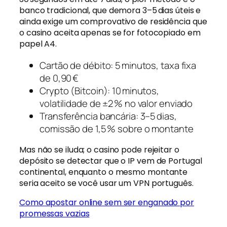
banco tradicional, que demora 3–5 dias úteis e
ainda exige um comprovativo de residência que
o casino aceita apenas se for fotocopiado em
papel A4.
Cartão de débito: 5 minutos, taxa fixa
de 0,90 €
Crypto (Bitcoin): 10 minutos,
volatilidade de ±2 % no valor enviado
Transferência bancária: 3–5 dias,
comissão de 1,5 % sobre o montante
Mas não se iluda; o casino pode rejeitar o
depósito se detectar que o IP vem de Portugal
continental, enquanto o mesmo montante
seria aceito se você usar um VPN português.
Como apostar online sem ser enganado por
promessas vazias