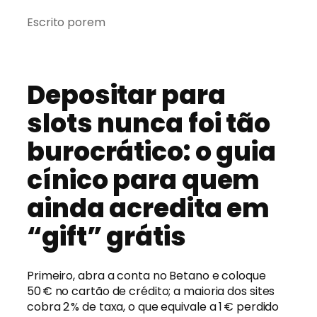
Escrito por
em
Depositar para
slots nunca foi tão
burocrático: o guia
cínico para quem
ainda acredita em
“gift” grátis
Primeiro, abra a conta no Betano e coloque
50 € no cartão de crédito; a maioria dos sites
cobra 2 % de taxa, o que equivale a 1 € perdido