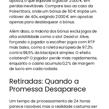
aposta, o que equivale a gastar 2 000 € em
perdas inevitáveis. Compare isso ao caso da
PokerStars, onde um bónus de 50 € impõe um
rollover de 40x, exigindo 2 000 € em apostas
apenas para desbloquear o bónus.
Além disso, a maioria dos bónus exclui jogos de
alta volatilidade como o slot Dead or Alive,
forçando o jogador a escolher jogos com RTP
mais baixo, como a roleta europeia de 97,3%
contra 99,5% da blackjack simples. O efeito
colateral? O jogador perde mais rapidamente,
enquanto o casino acumula 0,2 % de margem
de lucro em cada rodada.
Retiradas: Quando a
Promessa Desaparece
Um tempo de processamento de 24 horas
parece razoável, mas a realidade costuma ser