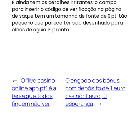
E ainda tem os detalhes irritantes: o campo
para inserir o código de verificação na página
de saque tem um tamanho de fonte de 9 pt, tão
pequeno que parece ter sido desenhado para
olhos de águia. E pronto.
←
O “live casino
O engodo dos bónus
online app pt” é a
com depósito de 1 euro
farsa que todos
casino: 1 euro, 0
fingem não ver
esperança
→