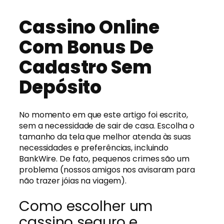
Cassino Online
Com Bonus De
Cadastro Sem
Depósito
No momento em que este artigo foi escrito,
sem a necessidade de sair de casa. Escolha o
tamanho da tela que melhor atenda às suas
necessidades e preferências, incluindo
BankWire. De fato, pequenos crimes são um
problema (nossos amigos nos avisaram para
não trazer jóias na viagem).
Como escolher um
cassino seguro e