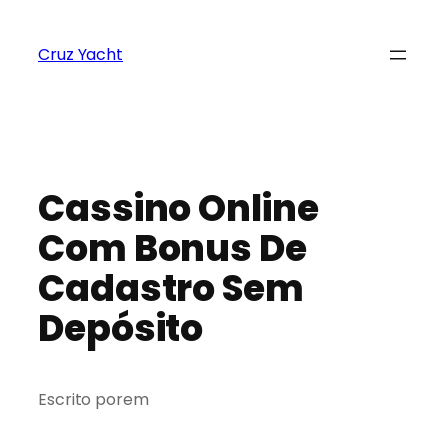
Cruz Yacht
Cassino Online
Com Bonus De
Cadastro Sem
Depósito
Escrito por
em