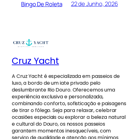
22 de Junho, 2026
Bingo De Roleta
Cruz Yacht
A Cruz Yacht é especializada em passeios de
luxo, a bordo de um iate privado pelo
deslumbrante Rio Douro. Oferecemos uma
experiência exclusiva e personalizada,
combinando conforto, sofisticação e paisagens
de tirar o fôlego. Seja para relaxar, celebrar
ocasiões especiais ou explorar a beleza natural
e cultural do Douro, os nossos passeios
garantem momentos inesquecíveis, com
serviço de qualidade e atenção aos mínimos