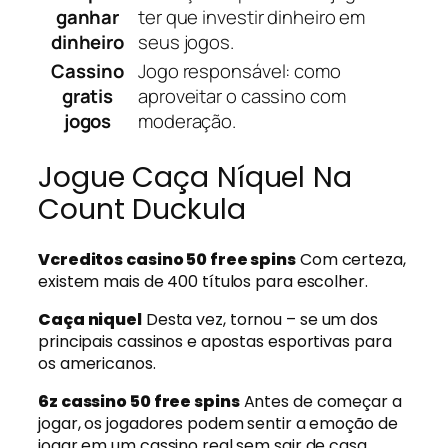
ganhar
ter que investir dinheiro em
dinheiro
seus jogos.
Cassino
Jogo responsável: como
gratis
aproveitar o cassino com
jogos
moderação.
Jogue Caça Níquel Na
Count Duckula
Vcreditos casino 50 free spins
Com certeza,
existem mais de 400 títulos para escolher.
Caça niquel
Desta vez, tornou – se um dos
principais cassinos e apostas esportivas para
os americanos.
6z cassino 50 free spins
Antes de começar a
jogar, os jogadores podem sentir a emoção de
jogar em um cassino real sem sair de casa.