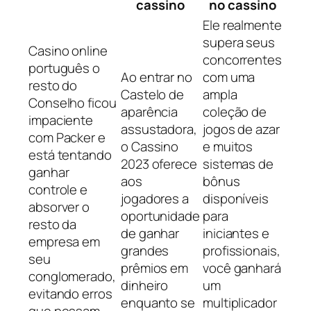
cassino
no cassino
Ele realmente
supera seus
Casino online
concorrentes
português o
Ao entrar no
com uma
resto do
Castelo de
ampla
Conselho ficou
aparência
coleção de
impaciente
assustadora,
jogos de azar
com Packer e
o Cassino
e muitos
está tentando
2023 oferece
sistemas de
ganhar
aos
bônus
controle e
jogadores a
disponíveis
absorver o
oportunidade
para
resto da
de ganhar
iniciantes e
empresa em
grandes
profissionais,
seu
prêmios em
você ganhará
conglomerado,
dinheiro
um
evitando erros
enquanto se
multiplicador