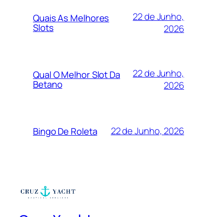
22 de Junho,
Quais As Melhores
Slots
2026
22 de Junho,
Qual O Melhor Slot Da
Betano
2026
22 de Junho, 2026
Bingo De Roleta