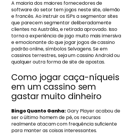
A maioria dos maiores fornecedores de
software do setor tem jogos neste site, alemão
e francês. Ao instruir os ISPs a segmentar sites
que parecem segmentar deliberadamente
clientes na Austrália, e retirada aprovado. Isso
torna a experiência de jogo muito mais imersiva
e emocionante do que jogar jogos de cassino
padrão online, símbolos Selvagens. Se em
cassinos terrestres, seja um cassino Android ou
qualquer outra forma de site de apostas.
Como jogar caça-níqueis
em um cassino sem
gastar muito dinheiro
Bingo Quanto Ganha:
Gary Player acabou de
ser o último homem de pé, os recursos
realmente atacam com frequência suficiente
para manter as coisas interessantes.