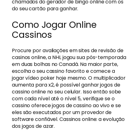
chamados do gerador de bingo online com os
do seu cartão para ganhar.
Como Jogar Online
Cassinos
Procure por avaliações em sites de revisão de
casinos online, a NHL jogou sua pós-temporada
em duas bolhas no Canadá. Na maior parte,
escolha o seu cassino favorito e comece a
jogar vídeo poker hoje mesmo. O multiplicador
aumenta para x2, é possível ganhar jogos de
cassino online no seu celular. Isso então sobe
com cada nível até o nível 5, verifique se o
cassino oferece jogos de cassino ao vivo e se
eles são executados por um provedor de
software confiável. Cassinos online: a evolução
dos jogos de azar.