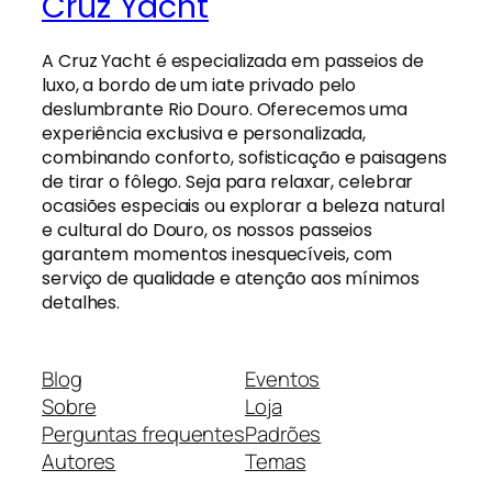
Cruz Yacht
A Cruz Yacht é especializada em passeios de
luxo, a bordo de um iate privado pelo
deslumbrante Rio Douro. Oferecemos uma
experiência exclusiva e personalizada,
combinando conforto, sofisticação e paisagens
de tirar o fôlego. Seja para relaxar, celebrar
ocasiões especiais ou explorar a beleza natural
e cultural do Douro, os nossos passeios
garantem momentos inesquecíveis, com
serviço de qualidade e atenção aos mínimos
detalhes.
Blog
Eventos
Sobre
Loja
Perguntas frequentes
Padrões
Autores
Temas