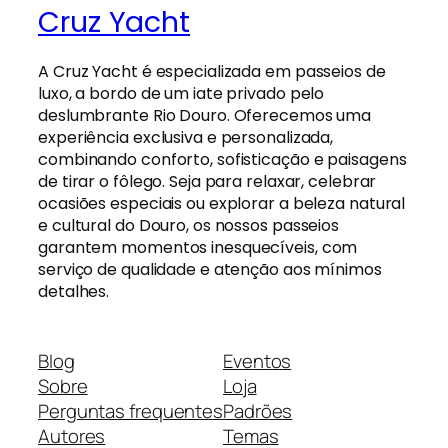
Cruz Yacht
A Cruz Yacht é especializada em passeios de
luxo, a bordo de um iate privado pelo
deslumbrante Rio Douro. Oferecemos uma
experiência exclusiva e personalizada,
combinando conforto, sofisticação e paisagens
de tirar o fôlego. Seja para relaxar, celebrar
ocasiões especiais ou explorar a beleza natural
e cultural do Douro, os nossos passeios
garantem momentos inesquecíveis, com
serviço de qualidade e atenção aos mínimos
detalhes.
Blog
Eventos
Sobre
Loja
Perguntas frequentes
Padrões
Autores
Temas