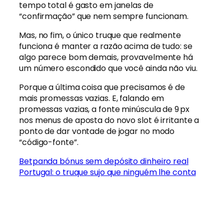
tempo total é gasto em janelas de
“confirmação” que nem sempre funcionam.
Mas, no fim, o único truque que realmente
funciona é manter a razão acima de tudo: se
algo parece bom demais, provavelmente há
um número escondido que você ainda não viu.
Porque a última coisa que precisamos é de
mais promessas vazias. E, falando em
promessas vazias, a fonte minúscula de 9 px
nos menus de aposta do novo slot é irritante a
ponto de dar vontade de jogar no modo
“código-fonte”.
Betpanda bónus sem depósito dinheiro real
Portugal: o truque sujo que ninguém lhe conta