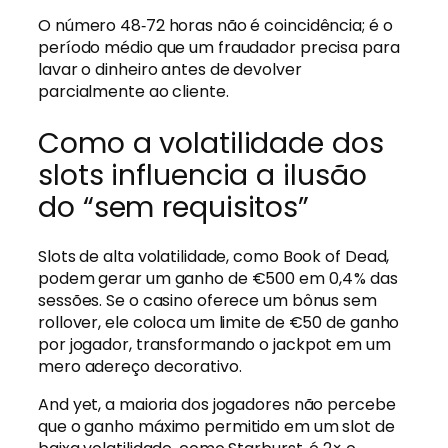
O número 48‑72 horas não é coincidência; é o
período médio que um fraudador precisa para
lavar o dinheiro antes de devolver
parcialmente ao cliente.
Como a volatilidade dos
slots influencia a ilusão
do “sem requisitos”
Slots de alta volatilidade, como Book of Dead,
podem gerar um ganho de €500 em 0,4 % das
sessões. Se o casino oferece um bônus sem
rollover, ele coloca um limite de €50 de ganho
por jogador, transformando o jackpot em um
mero adereço decorativo.
And yet, a maioria dos jogadores não percebe
que o ganho máximo permitido em um slot de