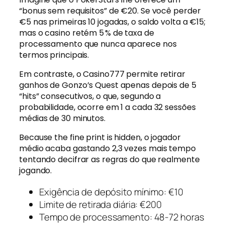
“bonus sem requisitos” de €20. Se você perder
€5 nas primeiras 10 jogadas, o saldo volta a €15;
mas o casino retém 5 % de taxa de
processamento que nunca aparece nos
termos principais.
Em contraste, o Casino777 permite retirar
ganhos de Gonzo’s Quest apenas depois de 5
“hits” consecutivos, o que, segundo a
probabilidade, ocorre em 1 a cada 32 sessões
médias de 30 minutos.
Because the fine print is hidden, o jogador
médio acaba gastando 2,3 vezes mais tempo
tentando decifrar as regras do que realmente
jogando.
Exigência de depósito mínimo: €10
Limite de retirada diária: €200
Tempo de processamento: 48‑72 horas