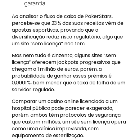
garantia.
Ao analisar o fluxo de caixa de PokerStars,
percebe‑se que 23 % das suas receitas vêm de
apostas esportivas, provando que a
diversificação reduz risco regulatório, algo que
um site “sem licença” não tem.
Mas nem tudo é cinzento; alguns sites “sem
licença” oferecem jackpots progressivos que
chegam a 1 milhão de euros, porém, a
probabilidade de ganhar esses prêmios é
0,0001 %, bem menor que a taxa de falha de um
servidor regulado.
Comparar um casino online licenciado a um
hospital público pode parecer exagerado,
porém, ambos têm protocolos de segurança
que custam milhões; um site sem licença opera
como uma clínica improvisada, sem
equipamento de esterilização.