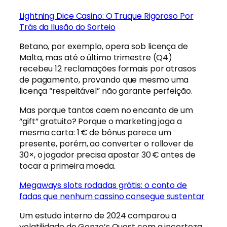
Lightning Dice Casino: O Truque Rigoroso Por
Trás da Ilusão do Sorteio
Betano, por exemplo, opera sob licença de
Malta, mas até o último trimestre (Q4)
recebeu 12 reclamações formais por atrasos
de pagamento, provando que mesmo uma
licença “respeitável” não garante perfeição.
Mas porque tantos caem no encanto de um
“gift” gratuito? Porque o marketing joga a
mesma carta: 1 € de bônus parece um
presente, porém, ao converter o rollover de
30×, o jogador precisa apostar 30 € antes de
tocar a primeira moeda.
Megaways slots rodadas grátis: o conto de
fadas que nenhum cassino consegue sustentar
Um estudo interno de 2024 comparou a
volatilidade de Gonzo’s Quest com a incerteza