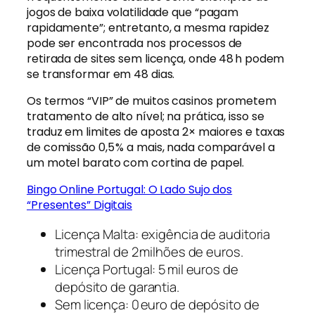
jogos de baixa volatilidade que “pagam
rapidamente”; entretanto, a mesma rapidez
pode ser encontrada nos processos de
retirada de sites sem licença, onde 48 h podem
se transformar em 48 dias.
Os termos “VIP” de muitos casinos prometem
tratamento de alto nível; na prática, isso se
traduz em limites de aposta 2× maiores e taxas
de comissão 0,5 % a mais, nada comparável a
um motel barato com cortina de papel.
Bingo Online Portugal: O Lado Sujo dos
“Presentes” Digitais
Licença Malta: exigência de auditoria
trimestral de 2 milhões de euros.
Licença Portugal: 5 mil euros de
depósito de garantia.
Sem licença: 0 euro de depósito de