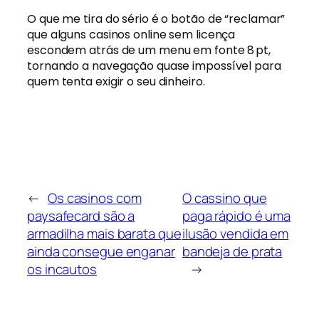
O que me tira do sério é o botão de “reclamar”
que alguns casinos online sem licença
escondem atrás de um menu em fonte 8 pt,
tornando a navegação quase impossível para
quem tenta exigir o seu dinheiro.
←
Os casinos com
O cassino que
paysafecard são a
paga rápido é uma
armadilha mais barata que
ilusão vendida em
ainda consegue enganar
bandeja de prata
os incautos
→