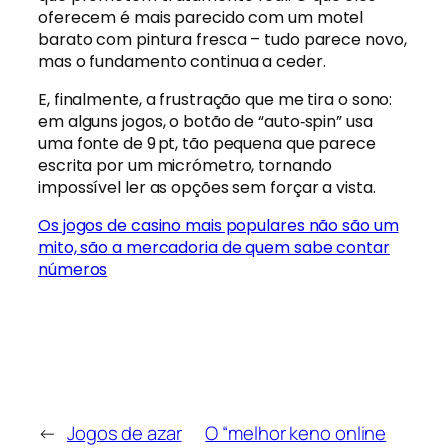
oferecem é mais parecido com um motel
barato com pintura fresca – tudo parece novo,
mas o fundamento continua a ceder.
E, finalmente, a frustração que me tira o sono:
em alguns jogos, o botão de “auto‑spin” usa
uma fonte de 9 pt, tão pequena que parece
escrita por um micrómetro, tornando
impossível ler as opções sem forçar a vista.
Os jogos de casino mais populares não são um
mito, são a mercadoria de quem sabe contar
números
←
Jogos de azar
O “melhor keno online