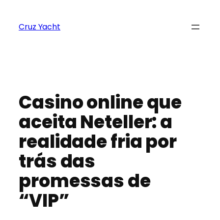
Cruz Yacht
Casino online que
aceita Neteller: a
realidade fria por
trás das
promessas de
“VIP”