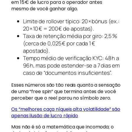
em 15 € de lucro para o operador antes
mesmo de você ganhar algo.
Limite de rollover típico: 20 × bónus (ex.:
20 × 10 € = 200 € de apostas).
Taxa de retenção média por giro: 2,5 %
(cerca de 0,025 € por cada 1 €
apostado).
Tempo médio de verificação KYC: 48 h a
96 h, mas pode estender-se a 7 dias em
caso de “documentos insuficientes”.
Esses números são tão reais quanto a sensação
de uma “free spin” que termina antes de você
perceber que o reel parou no símbolo zero.
Os “melhores caça níqueis alta volatilidade” são
apenas ilusão de lucro rápido
Mas não é só a matemática que incomoda; o