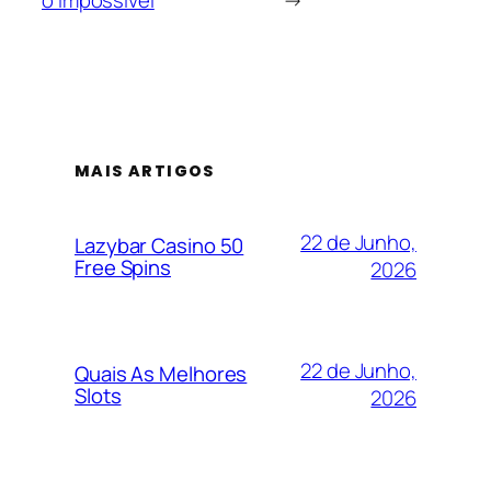
o impossível
→
MAIS ARTIGOS
22 de Junho,
Lazybar Casino 50
Free Spins
2026
22 de Junho,
Quais As Melhores
Slots
2026