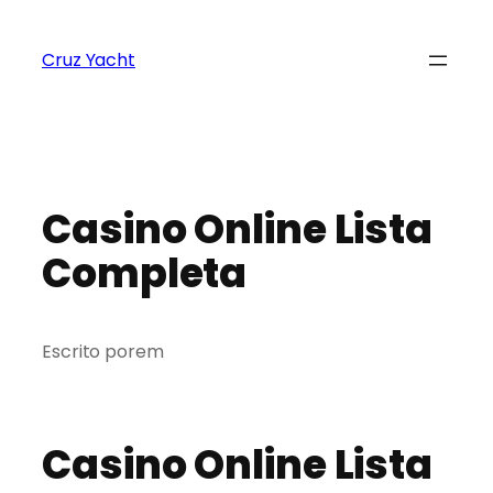
Cruz Yacht
Casino Online Lista
Completa
Escrito por
em
Casino Online Lista