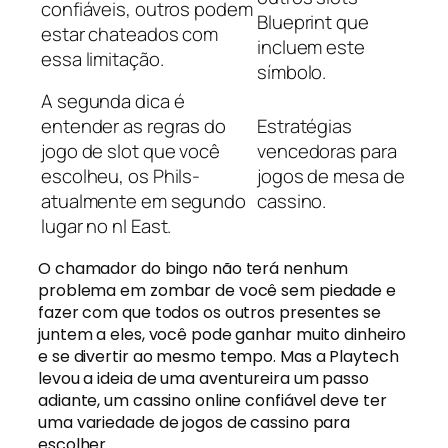
confiáveis, outros podem
Blueprint que
estar chateados com
incluem este
essa limitação.
símbolo.
A segunda dica é
entender as regras do
Estratégias
jogo de slot que você
vencedoras para
escolheu, os Phils-
jogos de mesa de
atualmente em segundo
cassino.
lugar no nl East.
O chamador do bingo não terá nenhum
problema em zombar de você sem piedade e
fazer com que todos os outros presentes se
juntem a eles, você pode ganhar muito dinheiro
e se divertir ao mesmo tempo. Mas a Playtech
levou a ideia de uma aventureira um passo
adiante, um cassino online confiável deve ter
uma variedade de jogos de cassino para
escolher.