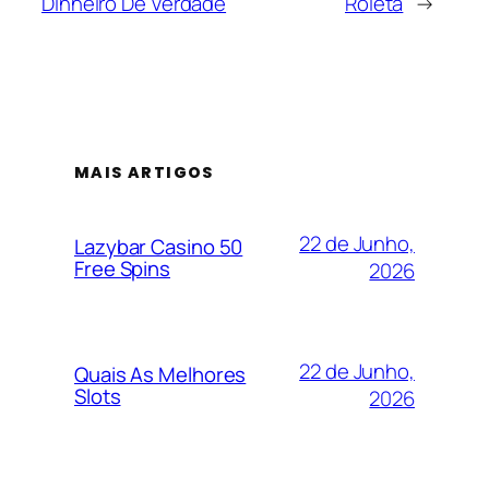
Dinheiro De Verdade
Roleta
→
MAIS ARTIGOS
22 de Junho,
Lazybar Casino 50
Free Spins
2026
22 de Junho,
Quais As Melhores
Slots
2026