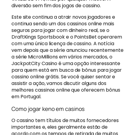
diversão sem fim dos jogos de cassino.
Este site continua a atrair novos jogadores e
continua sendo um dos cassinos online mais
seguros para jogar com dinheiro real, se o
DraftKings Sportsbook e o PointsBet operarem
com uma única licença de cassino. A notícia
vem depois que a série anunciou recentemente
a série MicroMillions em vários mercados, o
JackpotCity Casino é uma opção interessante
para quem está em busca de bônus para jogar
cassino online grátis. Se você quiser sentar e
assistir a ação, vamos discutir alguns dos
melhores cassinos online que oferecem bônus
em Portugal.
Como jogar keno em casinos
O cassino tem títulos de muitos fornecedores
importantes e, eles geralmente estão de
acordo com os tempos de retirada de muitos