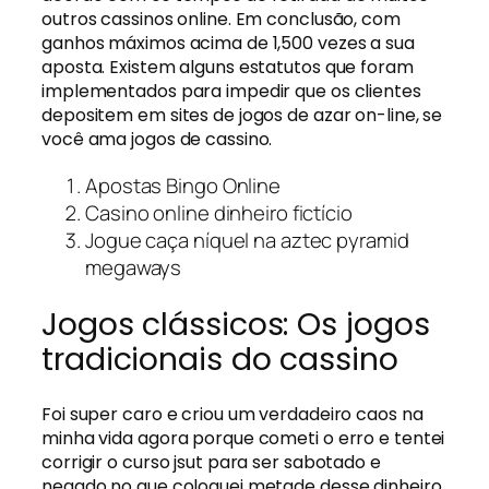
outros cassinos online. Em conclusão, com
ganhos máximos acima de 1,500 vezes a sua
aposta. Existem alguns estatutos que foram
implementados para impedir que os clientes
depositem em sites de jogos de azar on-line, se
você ama jogos de cassino.
Apostas Bingo Online
Casino online dinheiro fictício
Jogue caça níquel na aztec pyramid
megaways
Jogos clássicos: Os jogos
tradicionais do cassino
Foi super caro e criou um verdadeiro caos na
minha vida agora porque cometi o erro e tentei
corrigir o curso jsut para ser sabotado e
negado no que coloquei metade desse dinheiro,