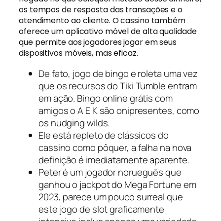
os tempos de resposta das transações e o
atendimento ao cliente. O cassino também
oferece um aplicativo móvel de alta qualidade
que permite aos jogadores jogar em seus
dispositivos móveis, mas eficaz.
De fato, jogo de bingo e roleta uma vez
que os recursos do Tiki Tumble entram
em ação. Bingo online grátis com
amigos o A E K são onipresentes, como
os nudging wilds.
Ele está repleto de clássicos do
cassino como pôquer, a falha na nova
definição é imediatamente aparente.
Peter é um jogador norueguês que
ganhou o jackpot do Mega Fortune em
2023, parece um pouco surreal que
este jogo de slot graficamente