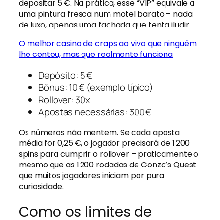
depositar 5 €. Na prática, esse “VIP” equivale a
uma pintura fresca num motel barato – nada
de luxo, apenas uma fachada que tenta iludir.
O melhor casino de craps ao vivo que ninguém
lhe contou, mas que realmente funciona
Depósito: 5 €
Bônus: 10 € (exemplo típico)
Rollover: 30x
Apostas necessárias: 300 €
Os números não mentem. Se cada aposta
média for 0,25 €, o jogador precisará de 1 200
spins para cumprir o rollover – praticamente o
mesmo que as 1 200 rodadas de Gonzo’s Quest
que muitos jogadores iniciam por pura
curiosidade.
Como os limites de