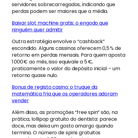
servidores sobrecarregados, indicando que
perdas podem ser maiores que a média.
Baixar slot machine gratis: o engodo que
ninguém quer admitir
Outra estratégia envolve o “cashback”
escondido. Alguns cassinos oferecem 0,5 % de
retorno em perdas mensais. Para quem aposta
1 000 € ao mês, isso equivale a 5 €,
praticamente o valor do depósito inicial – um
retorno quase nulo.
Bonus de registo casino: o truque da
matemática fria que os operadores adoram
vender
Além disso, as promoções “free spin” são, na
prática, lollipop gratuito do dentista: parece
doce, mas deixa um gosto amargo quando
termina. O número de spins gratuitos