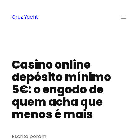
Cruz Yacht
Casino online
depósito mínimo
5€: o engodo de
quem acha que
menos é mais
Escrito por
em