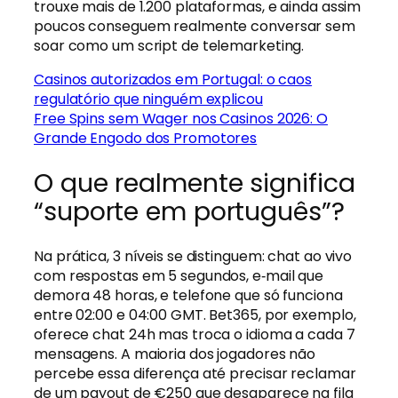
trouxe mais de 1.200 plataformas, e ainda assim
poucos conseguem realmente conversar sem
soar como um script de telemarketing.
Casinos autorizados em Portugal: o caos
regulatório que ninguém explicou
Free Spins sem Wager nos Casinos 2026: O
Grande Engodo dos Promotores
O que realmente significa
“suporte em português”?
Na prática, 3 níveis se distinguem: chat ao vivo
com respostas em 5 segundos, e‑mail que
demora 48 horas, e telefone que só funciona
entre 02:00 e 04:00 GMT. Bet365, por exemplo,
oferece chat 24h mas troca o idioma a cada 7
mensagens. A maioria dos jogadores não
percebe essa diferença até precisar reclamar
de um payout de €250 que desaparece na fila