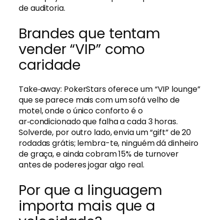
de auditoria.
Brandes que tentam
vender “VIP” como
caridade
Take‑away: PokerStars oferece um “VIP lounge”
que se parece mais com um sofá velho de
motel, onde o único conforto é o
ar‑condicionado que falha a cada 3 horas.
Solverde, por outro lado, envia um “gift” de 20
rodadas grátis; lembra-te, ninguém dá dinheiro
de graça, e ainda cobram 15% de turnover
antes de poderes jogar algo real.
Por que a linguagem
importa mais que a