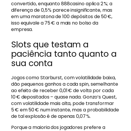
convertido, enquanto 888casino aplica 2 %; a
diferença de 0,5 % parece insignificante, mas
em uma maratona de 100 depósitos de 50 €,
isso equivale a 75 € a mais no bolso da
empresa.
Slots que testam a
paciência tanto quanto a
sua conta
Jogos como Starburst, com volatilidade baixa,
dão pequenos ganhos a cada spin, semelhante
ao efeito de receber 0,01 € de volta por cada
10 € depositados – quase nada. Gonzo’s Quest,
com volatilidade mais alta, pode transformar
5 € em 50 € num instante, mas a probabilidade
de tal explosão é de apenas 0,07 %.
Porque a maioria dos jogadores prefere a