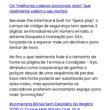
Os “melhores casinos para jogar slots” que
realmente valem o seu tempo
Because the interface is built for “quick play”, o
campo de código de segurança tem apenas 3
dígitos; se introduzires um número errado, o
sistema bloqueia a transação por 24 h,
forçando‑te a esperar mais um dia inteiro para
tentar de novo.
No fim, o que realmente fode é o tamanho da
fonte na página de Termos e Condições – 9 pt,
diminuta como a esperança de ganhar o
jackpot depois de uma sequência de perdas.
Essa mini‑fonte poderia ser substituída por um
aviso maior, mas aparentemente os
cascadores preferem economizar espaço para
mais “promoções”.
Boomerang Bónus Sem Depósito No Registo
2026: O Truque Mais Barato Que Já Vi