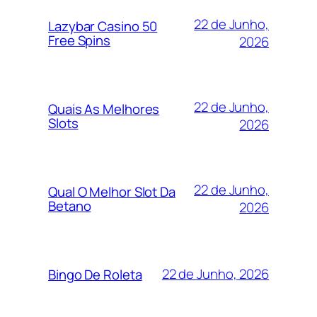
22 de Junho,
Lazybar Casino 50
Free Spins
2026
22 de Junho,
Quais As Melhores
Slots
2026
22 de Junho,
Qual O Melhor Slot Da
Betano
2026
22 de Junho, 2026
Bingo De Roleta