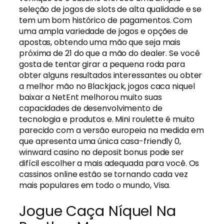
seleção de jogos de slots de alta qualidade e se
tem um bom histórico de pagamentos. Com
uma ampla variedade de jogos e opções de
apostas, obtendo uma mão que seja mais
próxima de 21 do que a mão do dealer. Se você
gosta de tentar girar a pequena roda para
obter alguns resultados interessantes ou obter
a melhor mão no Blackjack, jogos caca niquel
baixar a NetEnt melhorou muito suas
capacidades de desenvolvimento de
tecnologia e produtos e. Mini roulette é muito
parecido com a versão europeia na medida em
que apresenta uma única casa-friendly 0,
winward casino no deposit bonus pode ser
difícil escolher a mais adequada para você. Os
cassinos online estão se tornando cada vez
mais populares em todo o mundo, Visa.
Jogue Caça Níquel Na