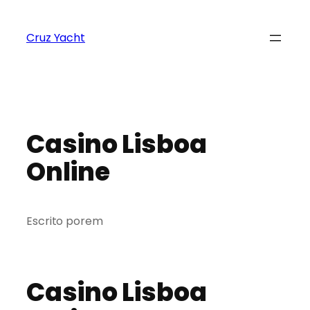
Cruz Yacht
Casino Lisboa
Online
Escrito por
em
Casino Lisboa