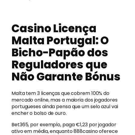
Casino Licença
Malta Portugal: O
Bicho-Papão dos
Reguladores que
Não Garante Bónus
Malta tem 3 licenças que cobrem 100% do
mercado online, mas a maioria dos jogadores
portugueses ainda pensa que um selo azul vai
encher o bolso de ouro.
Bet365, por exemplo, paga €1,23 por jogador
ativo em média, enquanto 888casino oferece