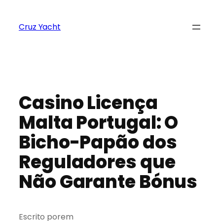
Cruz Yacht
Casino Licença
Malta Portugal: O
Bicho-Papão dos
Reguladores que
Não Garante Bónus
Escrito por
em