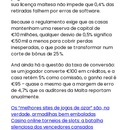
sua licença maltesa não impede que 0,4% das
retiradas falhem por erros de software.
Because o regulamento exige que as casas
mantenham uma reserva de capital de
€10 milhões, qualquer desvio de 0,5% significa
€50 mil a menos para cobrir perdas
inesperadas, o que pode se transformar num
corte de bônus de 25 %.
And ainda há a questão da taxa de conversão:
se um jogador converte €100 em créditos, e a
casa retém 5% como comissão, o ganho real é
€95 – quase o mesmo que a margem de erro
de 4,7% que os auditores da Malta reportam
anualmente.
Os “melhores sites de jogos de azar” são, na
verdade, armadilhas bem embaladas
Casino online torneios de slots: a batalha
silenciosa dos vencedores cansados