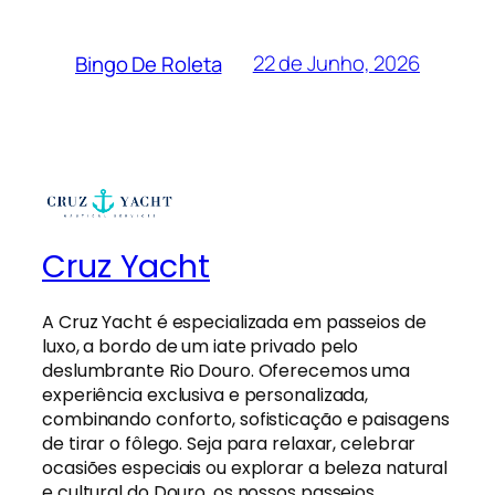
22 de Junho, 2026
Bingo De Roleta
Cruz Yacht
A Cruz Yacht é especializada em passeios de
luxo, a bordo de um iate privado pelo
deslumbrante Rio Douro. Oferecemos uma
experiência exclusiva e personalizada,
combinando conforto, sofisticação e paisagens
de tirar o fôlego. Seja para relaxar, celebrar
ocasiões especiais ou explorar a beleza natural
e cultural do Douro, os nossos passeios