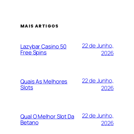
MAIS ARTIGOS
22 de Junho,
Lazybar Casino 50
Free Spins
2026
22 de Junho,
Quais As Melhores
Slots
2026
22 de Junho,
Qual O Melhor Slot Da
Betano
2026