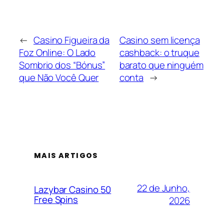
←
Casino Figueira da
Casino sem licença
Foz Online: O Lado
cashback: o truque
Sombrio dos “Bónus”
barato que ninguém
que Não Você Quer
conta
→
MAIS ARTIGOS
22 de Junho,
Lazybar Casino 50
Free Spins
2026