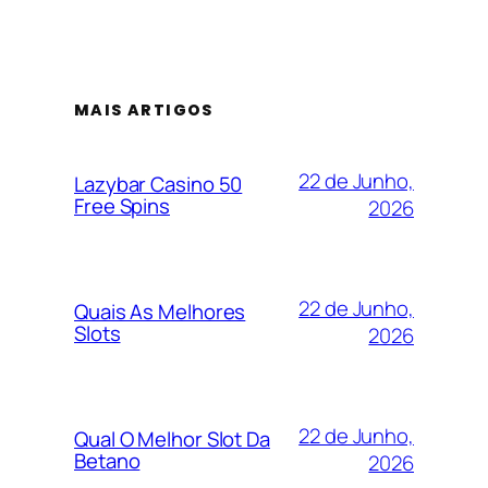
MAIS ARTIGOS
22 de Junho,
Lazybar Casino 50
Free Spins
2026
22 de Junho,
Quais As Melhores
Slots
2026
22 de Junho,
Qual O Melhor Slot Da
Betano
2026