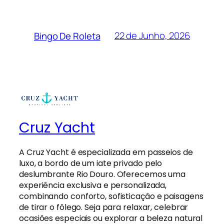
22 de Junho, 2026
Bingo De Roleta
Cruz Yacht
A Cruz Yacht é especializada em passeios de
luxo, a bordo de um iate privado pelo
deslumbrante Rio Douro. Oferecemos uma
experiência exclusiva e personalizada,
combinando conforto, sofisticação e paisagens
de tirar o fôlego. Seja para relaxar, celebrar
ocasiões especiais ou explorar a beleza natural